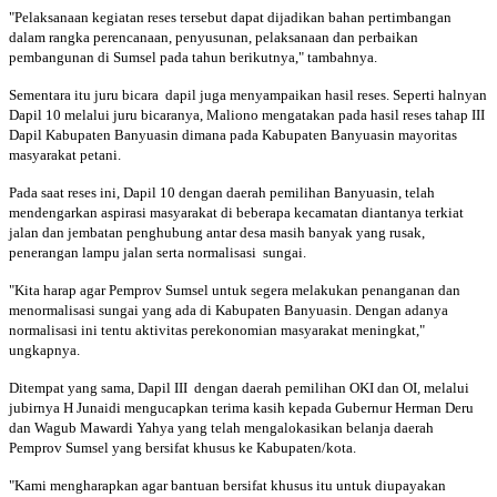
"Pelaksanaan kegiatan reses tersebut dapat dijadikan bahan pertimbangan
dalam rangka perencanaan, penyusunan, pelaksanaan dan perbaikan
pembangunan di Sumsel pada tahun berikutnya," tambahnya.
Sementara itu juru bicara dapil juga menyampaikan hasil reses. Seperti halnyan
Dapil 10 melalui juru bicaranya, Maliono mengatakan pada hasil reses tahap III
Dapil Kabupaten Banyuasin dimana pada Kabupaten Banyuasin mayoritas
masyarakat petani.
Pada saat reses ini, Dapil 10 dengan daerah pemilihan Banyuasin, telah
mendengarkan aspirasi masyarakat di beberapa kecamatan diantanya terkiat
jalan dan jembatan penghubung antar desa masih banyak yang rusak,
penerangan lampu jalan serta normalisasi sungai.
"Kita harap agar Pemprov Sumsel untuk segera melakukan penanganan dan
menormalisasi sungai yang ada di Kabupaten Banyuasin. Dengan adanya
normalisasi ini tentu aktivitas perekonomian masyarakat meningkat,"
ungkapnya.
Ditempat yang sama, Dapil III dengan daerah pemilihan OKI dan OI, melalui
jubirnya H Junaidi mengucapkan terima kasih kepada Gubernur Herman Deru
dan Wagub Mawardi Yahya yang telah mengalokasikan belanja daerah
Pemprov Sumsel yang bersifat khusus ke Kabupaten/kota.
"Kami mengharapkan agar bantuan bersifat khusus itu untuk diupayakan