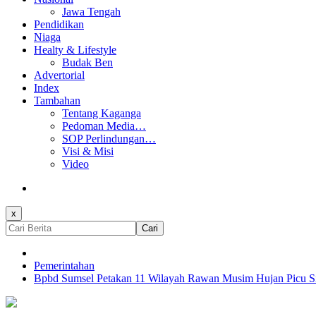
Jawa Tengah
Pendidikan
Niaga
Healty & Lifestyle
Budak Ben
Advertorial
Index
Tambahan
Tentang Kaganga
Pedoman Media…
SOP Perlindungan…
Visi & Misi
Video
x
Cari
Pemerintahan
Bpbd Sumsel Petakan 11 Wilayah Rawan Musim Hujan Picu Si