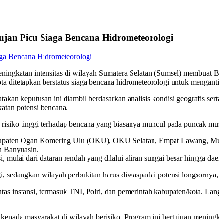
an Picu Siaga Bencana Hidrometeorologi
ingkatan intensitas di wilayah Sumatera Selatan (Sumsel) membuat
a ditetapkan berstatus siaga bencana hidrometeorologi untuk menganti
 keputusan ini diambil berdasarkan analisis kondisi geografis serta
katan potensi bencana.
 risiko tinggi terhadap bencana yang biasanya muncul pada puncak mu
bupaten Ogan Komering Ulu (OKU), OKU Selatan, Empat Lawang, Muar
n Banyuasin.
i, mulai dari dataran rendah yang dilalui aliran sungai besar hingga da
gi, sedangkan wilayah perbukitan harus diwaspadai potensi longsornya,
s instansi, termasuk TNI, Polri, dan pemerintah kabupaten/kota. Langk
 kepada masyarakat di wilayah berisiko. Program ini bertujuan menin