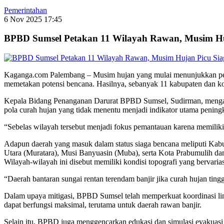
Pemerintahan
6 Nov 2025 17:45
BPBD Sumsel Petakan 11 Wilayah Rawan, Musim Huj
Kaganga.com Palembang – Musim hujan yang mulai menunjukkan pen
memetakan potensi bencana. Hasilnya, sebanyak 11 kabupaten dan kot
Kepala Bidang Penanganan Darurat BPBD Sumsel, Sudirman, mengatakan
pola curah hujan yang tidak menentu menjadi indikator utama pening
“Sebelas wilayah tersebut menjadi fokus pemantauan karena memiliki
Adapun daerah yang masuk dalam status siaga bencana meliputi Ka
Utara (Muratara), Musi Banyuasin (Muba), serta Kota Prabumulih da
Wilayah-wilayah ini disebut memiliki kondisi topografi yang bervarias
“Daerah bantaran sungai rentan terendam banjir jika curah hujan ting
Dalam upaya mitigasi, BPBD Sumsel telah memperkuat koordinasi linta
dapat berfungsi maksimal, terutama untuk daerah rawan banjir.
Selain itu, BPBD juga menggencarkan edukasi dan simulasi evakuasi