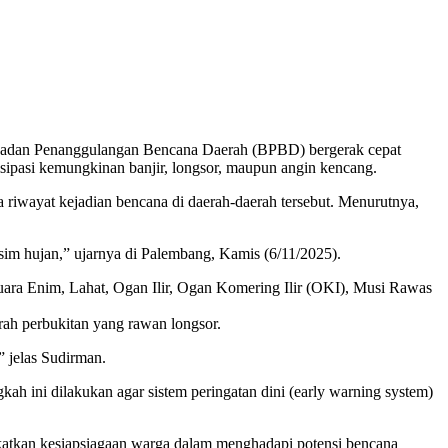
 Badan Penanggulangan Bencana Daerah (BPBD) bergerak cepat
sipasi kemungkinan banjir, longsor, maupun angin kencang.
 riwayat kejadian bencana di daerah-daerah tersebut. Menurutnya,
sim hujan,” ujarnya di Palembang, Kamis (6/11/2025).
a Enim, Lahat, Ogan Ilir, Ogan Komering Ilir (OKI), Musi Rawas
erah perbukitan yang rawan longsor.
” jelas Sudirman.
ah ini dilakukan agar sistem peringatan dini (early warning system)
gkatkan kesiapsiagaan warga dalam menghadapi potensi bencana