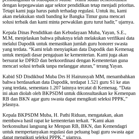
dengan kepegawaian agar sektor pendidikan tetap menjadi prioritas.
Tetapi kami juga harus patuh terhadap regulasi. Untuk itu, kami
akan melakukan studi banding ke Bangka Timur guna mencari
solusi terbaik dan kami minta perwakilan guru turut hadir,” ujarnya.
Kepala Dinas Pendidikan dan Kebudayaan Muba, Yayan, S.E.,
M.M, menjelaskan bahwa pihaknya telah melakukan verifikasi data
melalui Dapodik untuk memastikan jumlah guru honorer swasta
yang terdata. “Kami telah menyiapkan data Dapodik dan Kemenag
untuk menjadi dasar pengajuan ke kementerian. Kami juga akan
bersurat ke DPRD dan berkoordinasi dengan Kementerian guna
mencari solusi terbaik tanpa melanggar aturan,” terang Yayan.
Kabid SD Disdikbud Muba Drs H Hairunsyah MM, menambahkan
bahwa berdasarkan data Dapodik, terdapat 1.521 guru S1 ke atas
yang terdata, sementara 1.207 lainnya tercatat di Kemenag. “Data
ini akan diolah oleh BKPSDM untuk dikonsultasikan ke Kemenpan
RB dan BKN agar guru swasta dapat mengikuti seleksi PPPK,”
jelasnya.
Kepala BKPSDM Muba, H. Pathi Riduan, mengatakan, akan
membawa hasil rapat ke kementerian terkait. “Kami akan
berkonsultasi langsung ke Menpan RB, BKN, dan Kemendagri
untuk mempertanyakan regulasi dan peluang bagi guru swasta agar
dapat mengikuti seleksi PPPK,” ujarnya.