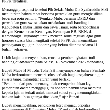
PPPK terealisasi.
Menanggapi aspirasi tersebut Plh Sekda Muba Drs Syafaruddin MSi
menuturkan bahwa rapat bersama perwakilan guru menghasilkan
beberapa poin penting. “Pemkab Muba bersama DPRD dan
perwakilan guru swasta akan melakukan studi banding ke
Kabupaten Bangka Timur dan Jawa Timur, serta berkoordinasi
dengan Kementerian Keuangan, Kemenpan RB, BKN, dan
Kemendagri. Tujuannya untuk mencari solusi regulasi agar guru
honorer swasta bisa mengikuti seleksi PPPK dan memastikan
pembayaran gaji guru honorer yang belum diterima selama 11
bulan,” jelasnya.
Lebih lanjut ia menyebutkan, rencana pemberangkatan studi
banding dijadwalkan pada Selasa, 18 November 2025 mendatang.
Bupati Muba H M Toha Tohet SH menyampaikan bahwa Pemkab
Muba berkomitmen mencari solusi terbaik bagi kesejahteraan guru
swasta tanpa melanggar aturan yang berlaku.
“Peraturan dari pusat memang tidak memperbolehkan lagi
pemerintah daerah menggaji guru honorer, namun saya meminta
kepada jajaran terkait untuk mencari solusi yang memungkinkan,
bahkan kalau bisa gajinya dinaikkan,” ujar Bupati.
Bupati menambahkan, pendidikan tetap menjadi prioritas
pembangunan di Kabupaten Muba. “Kami sudah berkoordinasi