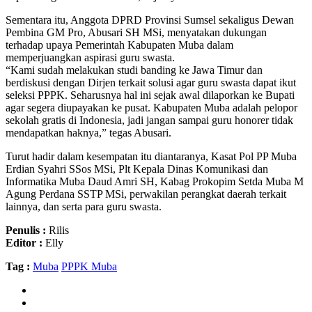
Sementara itu, Anggota DPRD Provinsi Sumsel sekaligus Dewan
Pembina GM Pro, Abusari SH MSi, menyatakan dukungan
terhadap upaya Pemerintah Kabupaten Muba dalam
memperjuangkan aspirasi guru swasta.
“Kami sudah melakukan studi banding ke Jawa Timur dan
berdiskusi dengan Dirjen terkait solusi agar guru swasta dapat ikut
seleksi PPPK. Seharusnya hal ini sejak awal dilaporkan ke Bupati
agar segera diupayakan ke pusat. Kabupaten Muba adalah pelopor
sekolah gratis di Indonesia, jadi jangan sampai guru honorer tidak
mendapatkan haknya,” tegas Abusari.
Turut hadir dalam kesempatan itu diantaranya, Kasat Pol PP Muba
Erdian Syahri SSos MSi, Plt Kepala Dinas Komunikasi dan
Informatika Muba Daud Amri SH, Kabag Prokopim Setda Muba M
Agung Perdana SSTP MSi, perwakilan perangkat daerah terkait
lainnya, dan serta para guru swasta.
Penulis :
Rilis
Editor :
Elly
Tag :
Muba
PPPK Muba