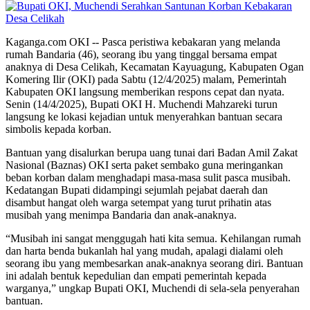
Kaganga.com OKI -- Pasca peristiwa kebakaran yang melanda
rumah Bandaria (46), seorang ibu yang tinggal bersama empat
anaknya di Desa Celikah, Kecamatan Kayuagung, Kabupaten Ogan
Komering Ilir (OKI) pada Sabtu (12/4/2025) malam, Pemerintah
Kabupaten OKI langsung memberikan respons cepat dan nyata.
Senin (14/4/2025), Bupati OKI H. Muchendi Mahzareki turun
langsung ke lokasi kejadian untuk menyerahkan bantuan secara
simbolis kepada korban.
Bantuan yang disalurkan berupa uang tunai dari Badan Amil Zakat
Nasional (Baznas) OKI serta paket sembako guna meringankan
beban korban dalam menghadapi masa-masa sulit pasca musibah.
Kedatangan Bupati didampingi sejumlah pejabat daerah dan
disambut hangat oleh warga setempat yang turut prihatin atas
musibah yang menimpa Bandaria dan anak-anaknya.
“Musibah ini sangat menggugah hati kita semua. Kehilangan rumah
dan harta benda bukanlah hal yang mudah, apalagi dialami oleh
seorang ibu yang membesarkan anak-anaknya seorang diri. Bantuan
ini adalah bentuk kepedulian dan empati pemerintah kepada
warganya,” ungkap Bupati OKI, Muchendi di sela-sela penyerahan
bantuan.