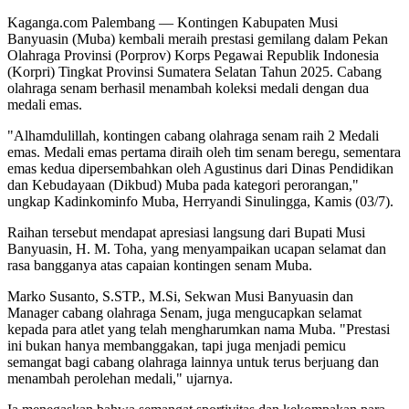
Kaganga.com Palembang — Kontingen Kabupaten Musi
Banyuasin (Muba) kembali meraih prestasi gemilang dalam Pekan
Olahraga Provinsi (Porprov) Korps Pegawai Republik Indonesia
(Korpri) Tingkat Provinsi Sumatera Selatan Tahun 2025. Cabang
olahraga senam berhasil menambah koleksi medali dengan dua
medali emas.
"Alhamdulillah, kontingen cabang olahraga senam raih 2 Medali
emas. Medali emas pertama diraih oleh tim senam beregu, sementara
emas kedua dipersembahkan oleh Agustinus dari Dinas Pendidikan
dan Kebudayaan (Dikbud) Muba pada kategori perorangan,"
ungkap Kadinkominfo Muba, Herryandi Sinulingga, Kamis (03/7).
Raihan tersebut mendapat apresiasi langsung dari Bupati Musi
Banyuasin, H. M. Toha, yang menyampaikan ucapan selamat dan
rasa bangganya atas capaian kontingen senam Muba.
Marko Susanto, S.STP., M.Si, Sekwan Musi Banyuasin dan
Manager cabang olahraga Senam, juga mengucapkan selamat
kepada para atlet yang telah mengharumkan nama Muba. "Prestasi
ini bukan hanya membanggakan, tapi juga menjadi pemicu
semangat bagi cabang olahraga lainnya untuk terus berjuang dan
menambah perolehan medali," ujarnya.