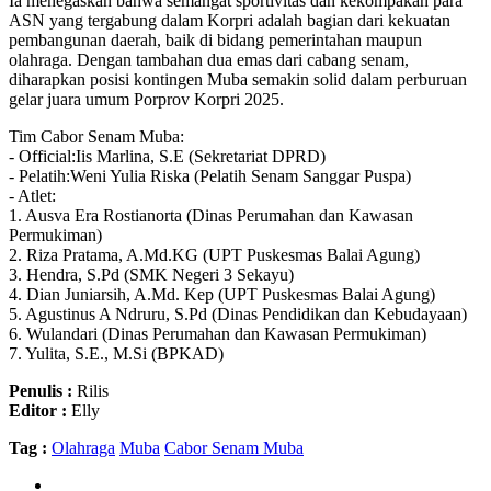
Ia menegaskan bahwa semangat sportivitas dan kekompakan para
ASN yang tergabung dalam Korpri adalah bagian dari kekuatan
pembangunan daerah, baik di bidang pemerintahan maupun
olahraga. Dengan tambahan dua emas dari cabang senam,
diharapkan posisi kontingen Muba semakin solid dalam perburuan
gelar juara umum Porprov Korpri 2025.
Tim Cabor Senam Muba:
- Official:Iis Marlina, S.E (Sekretariat DPRD)
- Pelatih:Weni Yulia Riska (Pelatih Senam Sanggar Puspa)
- Atlet:
1. Ausva Era Rostianorta (Dinas Perumahan dan Kawasan
Permukiman)
2. Riza Pratama, A.Md.KG (UPT Puskesmas Balai Agung)
3. Hendra, S.Pd (SMK Negeri 3 Sekayu)
4. Dian Juniarsih, A.Md. Kep (UPT Puskesmas Balai Agung)
5. Agustinus A Ndruru, S.Pd (Dinas Pendidikan dan Kebudayaan)
6. Wulandari (Dinas Perumahan dan Kawasan Permukiman)
7. Yulita, S.E., M.Si (BPKAD)
Penulis :
Rilis
Editor :
Elly
Tag :
Olahraga
Muba
Cabor Senam Muba