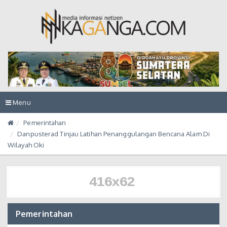
Toggle
Menu
navigation
Pemerintahan
Danpusterad Tinjau Latihan Penanggulangan Bencana Alam Di
Wilayah Oki
Pemerintahan