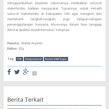
menggambarkan kejadian sebenarnya melibatkan seluruh
stakeholder, bahkan masyarakat. Tujuannya, untuk melatih
seluruh stakeholder di Kabupaten OKI agar mengerti dan
memahami langkah-langkah, juga tahapan-tahapan
penanggulangan bencana, khususnya dalam fase tanggap
darurat apabila terjadi bencana,“ tutupnya.
Penulis :
Wahid Aryanto
Editor :
Elly
Tag :
OKI
Danpusterad
Korem 044/Gapo
0
Berita Terkait