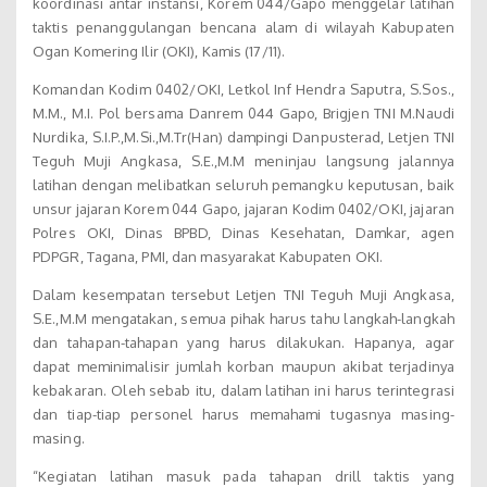
koordinasi antar instansi, Korem 044/Gapo menggelar latihan
taktis penanggulangan bencana alam di wilayah Kabupaten
Ogan Komering Ilir (OKI), Kamis (17/11).
Komandan Kodim 0402/OKI, Letkol Inf Hendra Saputra, S.Sos.,
M.M., M.I. Pol bersama Danrem 044 Gapo, Brigjen TNI M.Naudi
Nurdika, S.I.P.,M.Si.,M.Tr(Han) dampingi Danpusterad, Letjen TNI
Teguh Muji Angkasa, S.E.,M.M meninjau langsung jalannya
latihan dengan melibatkan seluruh pemangku keputusan, baik
unsur jajaran Korem 044 Gapo, jajaran Kodim 0402/OKI, jajaran
Polres OKI, Dinas BPBD, Dinas Kesehatan, Damkar, agen
PDPGR, Tagana, PMI, dan masyarakat Kabupaten OKI.
Dalam kesempatan tersebut Letjen TNI Teguh Muji Angkasa,
S.E.,M.M mengatakan, semua pihak harus tahu langkah-langkah
dan tahapan-tahapan yang harus dilakukan. Hapanya, agar
dapat meminimalisir jumlah korban maupun akibat terjadinya
kebakaran. Oleh sebab itu, dalam latihan ini harus terintegrasi
dan tiap-tiap personel harus memahami tugasnya masing-
masing.
“Kegiatan latihan masuk pada tahapan drill taktis yang