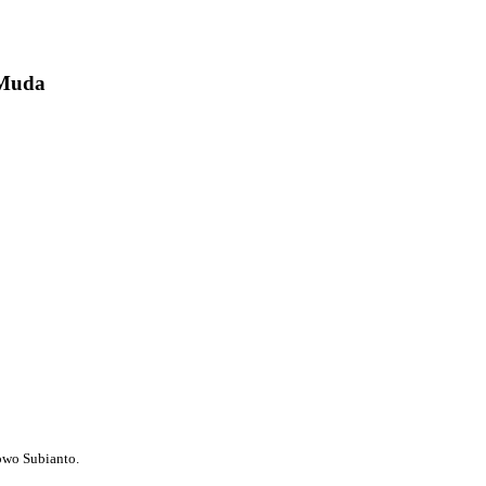
 Muda
owo Subianto.