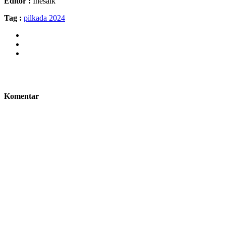
Editor :
Inesalk
Tag :
pilkada 2024
Komentar