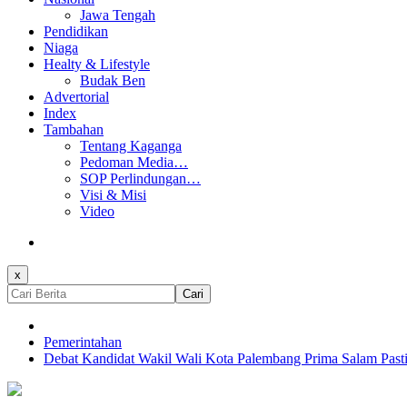
Jawa Tengah
Pendidikan
Niaga
Healty & Lifestyle
Budak Ben
Advertorial
Index
Tambahan
Tentang Kaganga
Pedoman Media…
SOP Perlindungan…
Visi & Misi
Video
x
Cari
Pemerintahan
Debat Kandidat Wakil Wali Kota Palembang Prima Salam Past