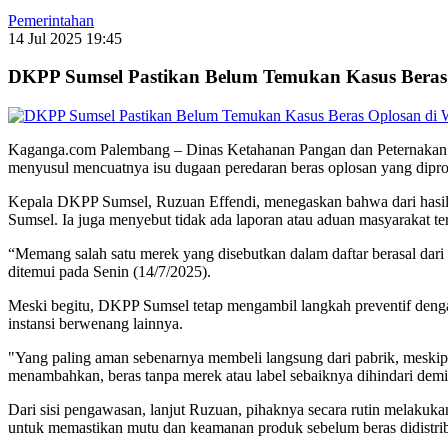
Pemerintahan
14 Jul 2025 19:45
DKPP Sumsel Pastikan Belum Temukan Kasus Beras
Kaganga.com Palembang – Dinas Ketahanan Pangan dan Peternakan (D
menyusul mencuatnya isu dugaan peredaran beras oplosan yang diprod
Kepala DKPP Sumsel, Ruzuan Effendi, menegaskan bahwa dari hasil p
Sumsel. Ia juga menyebut tidak ada laporan atau aduan masyarakat terk
“Memang salah satu merek yang disebutkan dalam daftar berasal dari p
ditemui pada Senin (14/7/2025).
Meski begitu, DKPP Sumsel tetap mengambil langkah preventif dengan
instansi berwenang lainnya.
"Yang paling aman sebenarnya membeli langsung dari pabrik, meskipun
menambahkan, beras tanpa merek atau label sebaiknya dihindari de
Dari sisi pengawasan, lanjut Ruzuan, pihaknya secara rutin melakuka
untuk memastikan mutu dan keamanan produk sebelum beras didistrib