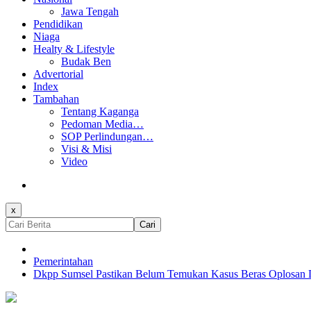
Jawa Tengah
Pendidikan
Niaga
Healty & Lifestyle
Budak Ben
Advertorial
Index
Tambahan
Tentang Kaganga
Pedoman Media…
SOP Perlindungan…
Visi & Misi
Video
x
Cari
Pemerintahan
Dkpp Sumsel Pastikan Belum Temukan Kasus Beras Oplosan 