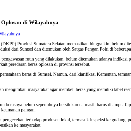
 Oplosan di Wilayahnya
KPP) Provinsi Sumatera Selatan memastikan hingga kini belum ditem
uksi dari Sumsel dan ditemukan oleh Satgas Pangan Polri di beberapa 
engawasan rutin yang dilakukan, belum ditemukan adanya indikasi pe
ait peredaran beras oplosan di provinsi tersebut.
erusahaan beras di Sumsel. Namun, dari klarifikasi Kementan, temuan it
 mengimbau masyarakat agar membeli beras yang memiliki label resmi d
 berasnya belum sepenuhnya bersih karena masih harus ditampi. Tapi i
mi keamanan pangan.
n pengecekan terhadap produsen lokal, termasuk inspeksi ke gudang, p
usikan ke masyarakat.