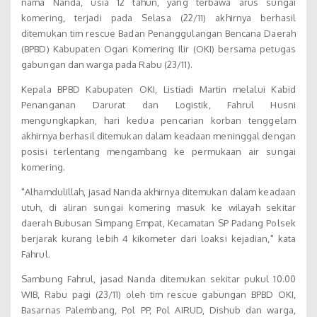
nama Nanda, usia 12 tahun, yang terbawa arus sungai
komering, terjadi pada Selasa (22/11) akhirnya berhasil
ditemukan tim rescue Badan Penanggulangan Bencana Daerah
(BPBD) Kabupaten Ogan Komering Ilir (OKI) bersama petugas
gabungan dan warga pada Rabu (23/11).
Kepala BPBD Kabupaten OKI, Listiadi Martin melalui Kabid
Penanganan Darurat dan Logistik, Fahrul Husni
mengungkapkan, hari kedua pencarian korban tenggelam
akhirnya berhasil ditemukan dalam keadaan meninggal dengan
posisi terlentang mengambang ke permukaan air sungai
komering.
"Alhamdulillah, jasad Nanda akhirnya ditemukan dalam keadaan
utuh, di aliran sungai komering masuk ke wilayah sekitar
daerah Bubusan Simpang Empat, Kecamatan SP Padang Polsek
berjarak kurang lebih 4 kikometer dari loaksi kejadian," kata
Fahrul.
Sambung Fahrul, jasad Nanda ditemukan sekitar pukul 10.00
WIB, Rabu pagi (23/11) oleh tim rescue gabungan BPBD OKI,
Basarnas Palembang, Pol PP, Pol AIRUD, Dishub dan warga,