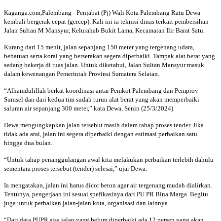
Kaganga.com,Palembang - Penjabat (Pj) Wali Kota Palembang Ratu Dewa
kembali bergerak cepat (gercep). Kali ini ia teknisi dinas terkait pembersihan
Jalan Sultan M Mansyur, Kelurahab Bukit Lama, Kecamatan Ilir Barat Satu.
Kurang dari 15 menit, jalan sepanjang 150 meter yang tergenang udara,
bebatuan serta koral yang berserakan segera diperbaiki. Tampak alat berat yang
sedang bekerja di ruas jalan. Untuk diketahui, Jalan Sultan Mansyur masuk
dalam kewenangan Pemerintah Provinsi Sumatera Selatan.
“Alhamdulillah berkat koordinasi antar Pemkot Palembang dan Pemprov
Sumsel dan dari kedua tim sudah turun alat berat yang akan memperbaiki
saluran air sepanjang 300 meter,” kata Dewa, Senin (25/3/2024).
Dewa mengungkapkan jalan tersebut masih dalam tahap proses tender. Jika
tidak ada aral, jalan ini segera diperbaiki dengan estimasi perbaikan satu
hingga dua bulan.
“Untuk tahap penanggulangan awal kita melakukan perbaikan terlebih dahulu
sementara proses tersebut (tender) selesai,” ujar Dewa.
Ia mengatakan, jalan ini harus dicor beton agar air tergenang mudah dialirkan.
Tentunya, pengerjaan ini sesuai spefikasinya dari PU PR Bina Marga. Begitu
juga untuk perbaikan jalan-jalan kota, organisasi dan lainnya.
“Dari data PUPR sisa jalan yang belum diperbaiki ada 12 persen yang akan