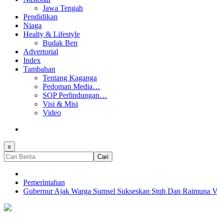
Jawa Tengah
Pendidikan
Niaga
Healty & Lifestyle
Budak Ben
Advertorial
Index
Tambahan
Tentang Kaganga
Pedoman Media…
SOP Perlindungan…
Visi & Misi
Video
x
Cari
Pemerintahan
Gubernur Ajak Warga Sumsel Sukseskan Stqh Dan Raimuna Vii