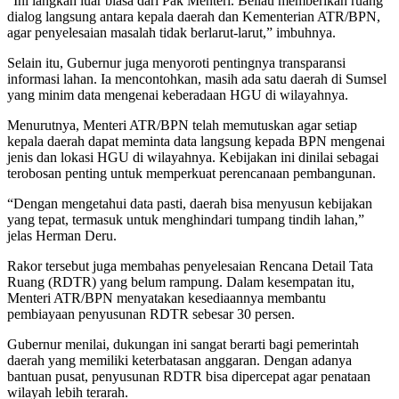
“Ini langkah luar biasa dari Pak Menteri. Beliau memberikan ruang
dialog langsung antara kepala daerah dan Kementerian ATR/BPN,
agar penyelesaian masalah tidak berlarut-larut,” imbuhnya.
Selain itu, Gubernur juga menyoroti pentingnya transparansi
informasi lahan. Ia mencontohkan, masih ada satu daerah di Sumsel
yang minim data mengenai keberadaan HGU di wilayahnya.
Menurutnya, Menteri ATR/BPN telah memutuskan agar setiap
kepala daerah dapat meminta data langsung kepada BPN mengenai
jenis dan lokasi HGU di wilayahnya. Kebijakan ini dinilai sebagai
terobosan penting untuk memperkuat perencanaan pembangunan.
“Dengan mengetahui data pasti, daerah bisa menyusun kebijakan
yang tepat, termasuk untuk menghindari tumpang tindih lahan,”
jelas Herman Deru.
Rakor tersebut juga membahas penyelesaian Rencana Detail Tata
Ruang (RDTR) yang belum rampung. Dalam kesempatan itu,
Menteri ATR/BPN menyatakan kesediaannya membantu
pembiayaan penyusunan RDTR sebesar 30 persen.
Gubernur menilai, dukungan ini sangat berarti bagi pemerintah
daerah yang memiliki keterbatasan anggaran. Dengan adanya
bantuan pusat, penyusunan RDTR bisa dipercepat agar penataan
wilayah lebih terarah.