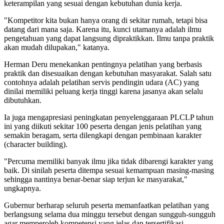
keterampilan yang sesuai dengan kebutuhan dunia kerja.
"Kompetitor kita bukan hanya orang di sekitar rumah, tetapi bisa
datang dari mana saja. Karena itu, kunci utamanya adalah ilmu
pengetahuan yang dapat langsung dipraktikkan. Ilmu tanpa praktik
akan mudah dilupakan," katanya.
Herman Deru menekankan pentingnya pelatihan yang berbasis
praktik dan disesuaikan dengan kebutuhan masyarakat. Salah satu
contohnya adalah pelatihan servis pendingin udara (AC) yang
dinilai memiliki peluang kerja tinggi karena jasanya akan selalu
dibutuhkan.
Ia juga mengapresiasi peningkatan penyelenggaraan PLCLP tahun
ini yang diikuti sekitar 100 peserta dengan jenis pelatihan yang
semakin beragam, serta dilengkapi dengan pembinaan karakter
(character building).
"Percuma memiliki banyak ilmu jika tidak dibarengi karakter yang
baik. Di sinilah peserta ditempa sesuai kemampuan masing-masing
sehingga nantinya benar-benar siap terjun ke masyarakat,"
ungkapnya.
Gubernur berharap seluruh peserta memanfaatkan pelatihan yang
berlangsung selama dua minggu tersebut dengan sungguh-sungguh
agar memperoleh kompetensi yang jelas dan tersertifikasi.