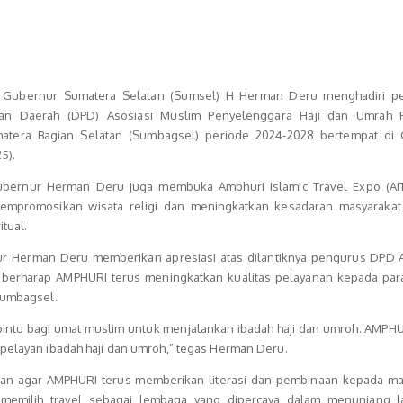
 Gubernur Sumatera Selatan (Sumsel) H Herman Deru menghadiri pe
n Daerah (DPD) Asosiasi Muslim Penyelenggara Haji dan Umrah 
atera Bagian Selatan (Sumbagsel) periode 2024-2028 bertempat di 
5).
bernur Herman Deru juga membuka Amphuri Islamic Travel Expo (AIT
empromosikan wisata religi dan meningkatkan kesadaran masyarakat
tual.
r Herman Deru memberikan apresiasi atas dilantiknya pengurus DPD
 berharap AMPHURI terus meningkatkan kualitas pelayanan kepada par
 Sumbagsel.
intu bagi umat muslim untuk menjalankan ibadah haji dan umroh. AMPHU
 pelayan ibadah haji dan umroh,” tegas Herman Deru.
kan agar AMPHURI terus memberikan literasi dan pembinaan kepada ma
m memilih travel sebagai lembaga yang dipercaya dalam menunjang l