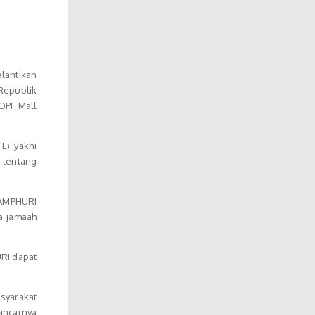
lantikan
Republik
OPI Mall
E) yakni
 tentang
 AMPHURI
a jamaah
RI dapat
syarakat
ancarnya