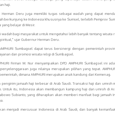
n haji.
ut Herman Deru juga memiliki tugas sebagai wadah yang dapat mend
gah berkunjung ke Indonesia khususnya ke Sumsel, terlebih Pemprov Sum
yang belajar di Mesir.
di wadah bagi masyarakat untuk mengetahui lebih banyak tentang wisata r
iritual," ujar Gubernur Herman Deru.
AMPHURI Sumbagsel dapat terus bersinergi dengan pemerintah provin
ayanan dan promosi wisata religi di Sumbagsel.
PHURI Firman M. Nur menyampaikan DPD AMPHURI Sumbagsel ini ada
i penyelenggaraan juga nilainya merupakan pilihan yang tepat. AMPHUR
 pemerintah, dimana AMPHURI merupakan anak kandung dari Kemenag.
 pengirim jamaah haji terbesar di Arab Saudi. Transaksi haji dan umroh
piah. Untuk itu, Indonesia akan membangun kampung haji dan umroh di A
rabowo Subianto, yang diharapkan akan memberi manfaat bagi jamaah I
ya.
kan menjadi mercusuar Indonesia di Arab Saudi, dan banyak kemanfaa