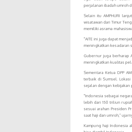
perjalanan ibadah umroh da
Selain itu AMPHURI lanj
wisatawan dari Timur Ten
memiliki asrama mahasiswa 
"AITE ini juga dapat menja
meningkatkan kesadaran sp
Gubernur juga berharap 
meningkatkan kualitas pel
Sementara Ketua DPP AM
terbaik di Sumsel. Lokas
sejalan dengan kebijakan
"Indonesia sebagai negara
lebih dari 150 triliun ru
sesuai arahan Presiden P
saat haji dan umroh,” ujarn
Kampung haji Indonesia a
bisa diambil Indonesia.