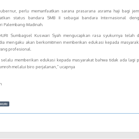
ubernur, perlu memanfaatkan sarana prasarana asrama haji bagi jema
tkan status bandara SMB II sebagai bandara Internasional deng
ri Palembang-Madinah.
RI Sumbagsel Kuswari Syah mengucapkan rasa syukurnya telah d
s dia mengaku akan berkomitmen memberikan edukasi kepada masyarak
yang profesional.
 selalu memberikan edukasi kepada masyarakat bahwa tidak ada lagi 
umroh melalui biro perjalanan,” ucapnya
h
HURI