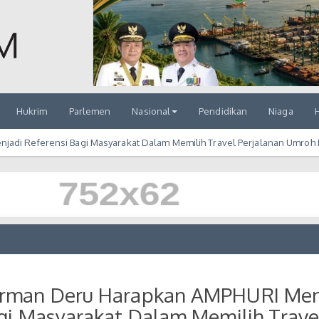
Hukrim
Parlemen
Nasional
Pendidikan
Niaga
H
adi Referensi Bagi Masyarakat Dalam Memilih Travel Perjalanan Umroh 
rman Deru Harapkan AMPHURI Men
gi Masyarakat Dalam Memilih Trave