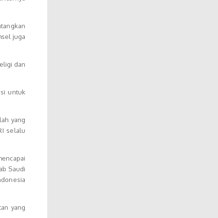
atangkan
sel juga
eligi dan
si untuk
lah yang
I selalu
 mencapai
rab Saudi
ndonesia
tan yang