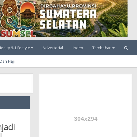
ealty & Lifestyle
Advertorial
Index
Tambahan
Dan Haji
jadi
l