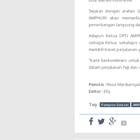
Sejalan dengan arahan G
AMPHURI akan memanfaa
penerbangan langsung da
Adapun Ketua DPD AMPHU
sebagai Ketua, sekaligu
memilih travel perjalanan 
"Kami berkomitmen untuk
dalam perjalanan haji dan 
Penulis :
Reza Mardiansya
Editor :
Elly
Tag :
Pemprov Sumsel
AMP
0