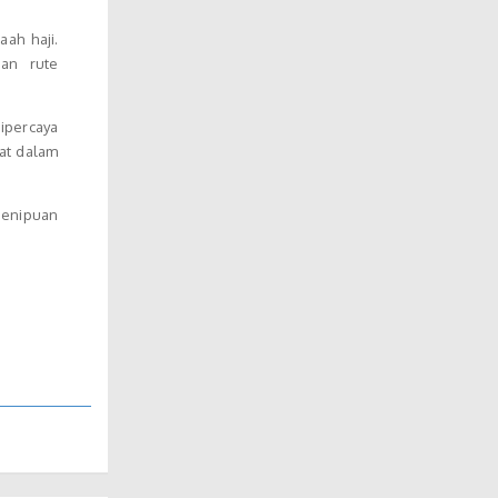
ah haji.
an rute
ipercaya
at dalam
penipuan