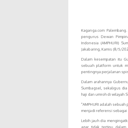
Kaganga.com Palembang.
pengurus Dewan Pimpina
Indonesia (AMPHURI) Sum
Jakabaring, Kamis (8/5/202
Dalam kesempatan itu Gu
sebuah platform untuk m
pentingnya perjalanan spiri
Dalam arahannya Gubernu
Sumbagsel, sekaligus dia
haji dan umroh di wilayah
"AMPHURI adalah sebuah p
menjadi referensi sebagai
Lebih jauh dia mengingat
agar tidak tertipu dala