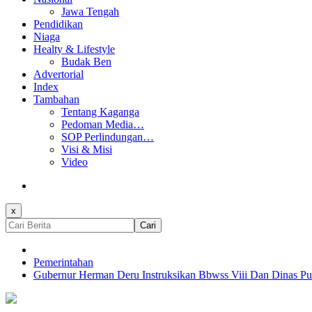
Jawa Tengah
Pendidikan
Niaga
Healty & Lifestyle
Budak Ben
Advertorial
Index
Tambahan
Tentang Kaganga
Pedoman Media…
SOP Perlindungan…
Visi & Misi
Video
x
Cari
Pemerintahan
Gubernur Herman Deru Instruksikan Bbwss Viii Dan Dinas Pu