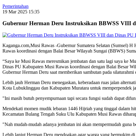
Pemerintahan
19 Mar 2025 15:35
Gubernur Herman Deru Instruksikan BBWSS VIII da
Kaganga.com,Musi Rawas -Gubernur Sumatera Selatan (Sumsel) H H
Rawas koordinasi dengan Balai Besar Wilayah Sungai (BBWS) Sumatera
“Saya ke Musi Rawas meresmikan jembatan dan satu lagi saya ke Mua
Dinas PU Kabupaten Musi Rawas koordinasi dengan Balai Besar Wila
Gubernur Herman Deru saat memberikan sambutan pada silaturahmi 
Lebih jauh Herman Deru menegaskan, keberadaan ruas jalan altern
Kota Lubuklinggau dan Kabupaten Muratara untuk memperpendek j
"Ini masih butuh penyempurnaan tapi secara fungsi sudah dapat difung
Mendekati momen mudik lebaran 1446 Hijriah yang tinggal dalam hi
Kecamatan Bulang Tengah Suku Ulu Kabupaten Musi Rawas diharapk
"Nah mudah-mudah adanya jembatan ini akan mempermudah guna bera
Lebih lanjut Herman Deru mendoakan agar warga yang bermukim di 