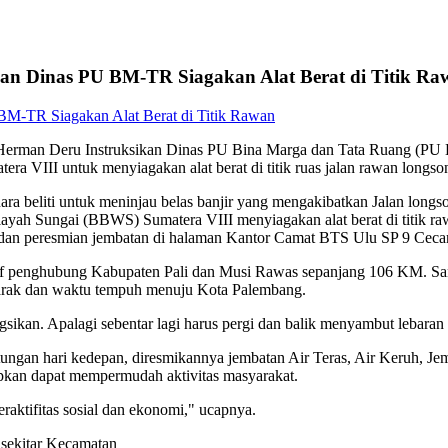
n Dinas PU BM-TR Siagakan Alat Berat di Titik Ra
erman Deru Instruksikan Dinas PU Bina Marga dan Tata Ruang (PU 
 VIII untuk menyiagakan alat berat di titik ruas jalan rawan longso
ra beliti untuk meninjau belas banjir yang mengakibatkan Jalan long
yah Sungai (BBWS) Sumatera VIII menyiagakan alat berat di titik raw
dan peresmian jembatan di halaman Kantor Camat BTS Ulu SP 9 Ceca
atif penghubung Kabupaten Pali dan Musi Rawas sepanjang 106 KM. S
arak dan waktu tempuh menuju Kota Palembang.
sikan. Apalagi sebentar lagi harus pergi dan balik menyambut lebaran I
tungan hari kedepan, diresmikannya jembatan Air Teras, Air Keruh, 
an dapat mempermudah aktivitas masyarakat.
ktifitas sosial dan ekonomi," ucapnya.
sekitar Kecamatan