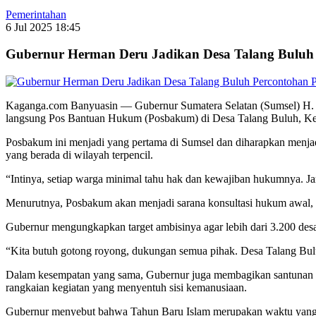
Pemerintahan
6 Jul 2025 18:45
Gubernur Herman Deru Jadikan Desa Talang Buluh
Kaganga.com Banyuasin — Gubernur Sumatera Selatan (Sumsel) H. H
langsung Pos Bantuan Hukum (Posbakum) di Desa Talang Buluh, Ke
Posbakum ini menjadi yang pertama di Sumsel dan diharapkan menjad
yang berada di wilayah terpencil.
“Intinya, setiap warga minimal tahu hak dan kewajiban hukumnya. J
Menurutnya, Posbakum akan menjadi sarana konsultasi hukum awal, t
Gubernur mengungkapkan target ambisinya agar lebih dari 3.200 des
“Kita butuh gotong royong, dukungan semua pihak. Desa Talang Bulu
Dalam kesempatan yang sama, Gubernur juga membagikan santunan kep
rangkaian kegiatan yang menyentuh sisi kemanusiaan.
Gubernur menyebut bahwa Tahun Baru Islam merupakan waktu yang tep