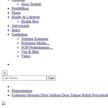
Jawa Tengah
Pendidikan
Niaga
Healty & Lifestyle
Budak Ben
Advertorial
Index
Tambahan
Tentang Kaganga
Pedoman Media…
SOP Perlindungan…
Visi & Misi
Video
x
Cari
Pemerintahan
Gubernur Herman Deru Jadikan Desa Talang Buluh Perconto