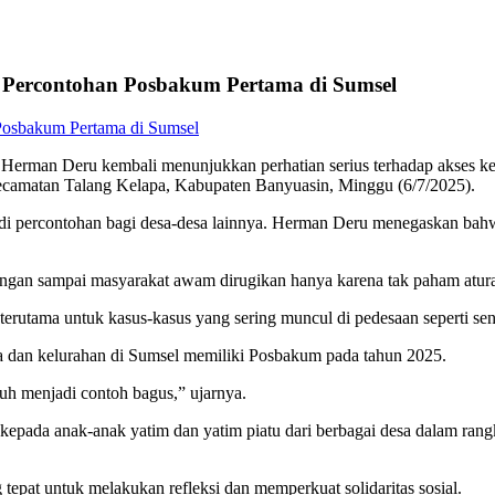
 Percontohan Posbakum Pertama di Sumsel
erman Deru kembali menunjukkan perhatian serius terhadap akses ke
camatan Talang Kelapa, Kabupaten Banyuasin, Minggu (6/7/2025).
i percontohan bagi desa-desa lainnya. Herman Deru menegaskan bahwa
angan sampai masyarakat awam dirugikan hanya karena tak paham atur
erutama untuk kasus-kasus yang sering muncul di pedesaan seperti sen
a dan kelurahan di Sumsel memiliki Posbakum pada tahun 2025.
h menjadi contoh bagus,” ujarnya.
ada anak-anak yatim dan yatim piatu dari berbagai desa dalam rangk
at untuk melakukan refleksi dan memperkuat solidaritas sosial.