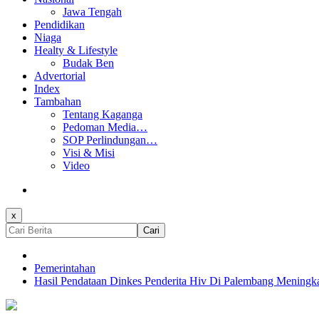
Jawa Tengah
Pendidikan
Niaga
Healty & Lifestyle
Budak Ben
Advertorial
Index
Tambahan
Tentang Kaganga
Pedoman Media…
SOP Perlindungan…
Visi & Misi
Video
x
Cari
Pemerintahan
Hasil Pendataan Dinkes Penderita Hiv Di Palembang Meningk