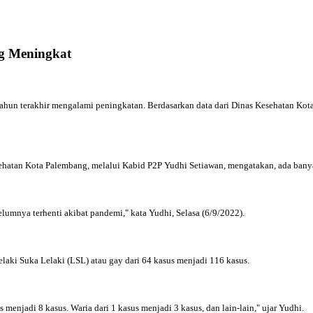
ng Meningkat
hun terakhir mengalami peningkatan. Berdasarkan data dari Dinas Kesehatan Kota
hatan Kota Palembang, melalui Kabid P2P Yudhi Setiawan, mengatakan, ada banya
elumnya terhenti akibat pandemi," kata Yudhi, Selasa (6/9/2022).
Lelaki Suka Lelaki (LSL) atau gay dari 64 kasus menjadi 116 kasus.
menjadi 8 kasus. Waria dari 1 kasus menjadi 3 kasus, dan lain-lain," ujar Yudhi.