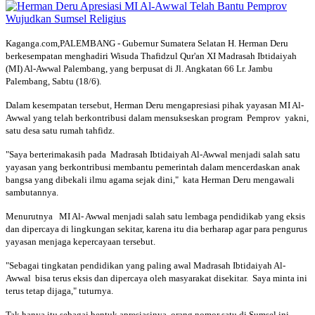
Kaganga.com,PALEMBANG - Gubernur Sumatera Selatan H. Herman Deru
berkesempatan menghadiri Wisuda Thafidzul Qur'an XI Madrasah Ibtidaiyah
(MI) Al-Awwal Palembang, yang berpusat di Jl. Angkatan 66 Lr. Jambu
Palembang, Sabtu (18/6).
Dalam kesempatan tersebut, Herman Deru mengapresiasi pihak yayasan MI Al-
Awwal yang telah berkontribusi dalam mensukseskan program Pemprov yakni,
satu desa satu rumah tahfidz.
"Saya berterimakasih pada Madrasah Ibtidaiyah Al-Awwal menjadi salah satu
yayasan yang berkontribusi membantu pemerintah dalam mencerdaskan anak
bangsa yang dibekali ilmu agama sejak dini," kata Herman Deru mengawali
sambutannya.
Menurutnya MI Al- Awwal menjadi salah satu lembaga pendidikab yang eksis
dan dipercaya di lingkungan sekitar, karena itu dia berharap agar para pengurus
yayasan menjaga kepercayaan tersebut.
"Sebagai tingkatan pendidikan yang paling awal Madrasah Ibtidaiyah Al-
Awwal bisa terus eksis dan dipercaya oleh masyarakat disekitar. Saya minta ini
terus tetap dijaga," tuturnya.
Tak hanya itu sebagai bentuk apresiasinya, orang nomor satu di Sumsel ini