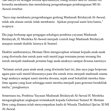
bersedia membantu dan mendukung pengembangan pembangunan MI Al-
Awwal tersebut.
"Saya siap membantu pengembangan gedung Madrasah Ibtidaiyah Al-Awwal,
tidak ada alasan untuk tidak membantu. Ajukan proposal nanti kita bantu,"
ucapnya.
Dia juga berharap agar pengagas sekaligus pembina yayasan Madrasah
Ibtidaiyah, H. Merdeka Al-Awwal menjadi contoh bagi Madrasah Ibtidaiyah
ataupun rumah thafidz lainnya di Sumsel.
Diakhir sambutannya, Herman Deru mengucapkan selamat kepada anak-anak
yang diwisuda dan untuk para wali murid juga terutama peran seorang ibu
untuk menjadi madrasah pertama bagi anak-anaknya sampai dewasa nantinya.
"Selamat untuk para anak-anak yang diwisuda hari ini, dan saya juga berpesan
agara para wali murid khususnya para ibu untuk terus menjadi madrasah utama
bagi anaknya sampai nanti mereka dewasa, sejak awal bekalilah mereka ilmu-
ilmu agama yang kuat sehingga nanti mereka menjadi para generasi berakhlak
mulia," pungkasnya.
Sementara itu, Pembina Yayasan Madrasah Ibtidaiyah Al-Awwal H. Merdeka
mengungkapkan ungkapan terimakasih kepada Gubernur Sumsel H. Herman
Deru yang dimana telah menyempatkan hadir di Wisuda Thafidzul Qur'an XI MI
Al-Awwal.