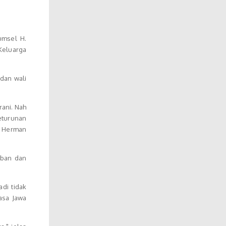
umsel H.
Keluarga
dan wali
rani. Nah
eturunan
r Herman
aban dan
di tidak
asa Jawa