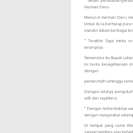
" Selain peradaban-perada
Herman Deru.
Menurut Herman Deru mes
Untuk itu Ia berharap para 
mandiri dalam berbagai b
" Terakhir Saya minta or
terangnya.
Sementara itu Bupati Lah
ini tentu kesejahteraan m
dengan
pemerintah sehingga sema
Dengan adanya pengukuha
adil dan sejahtera.
" Dengan terbentuknya wa
dengan masyarakat setem
Di tempat yang sama Wal
sangat gembira atas keha