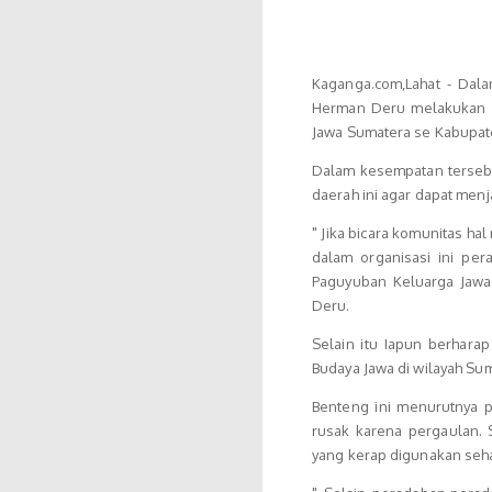
Kaganga.com,Lahat - Dal
Herman Deru melakukan 
Jawa Sumatera se Kabupate
Dalam kesempatan tersebu
daerah ini agar dapat menj
" Jika bicara komunitas ha
dalam organisasi ini pe
Paguyuban Keluarga Jawa 
Deru.
Selain itu Iapun berhar
Budaya Jawa di wilayah Su
Benteng ini menurutnya p
rusak karena pergaulan.
yang kerap digunakan seha