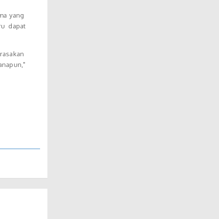
uma yang
ru dapat
erasakan
anapun,"