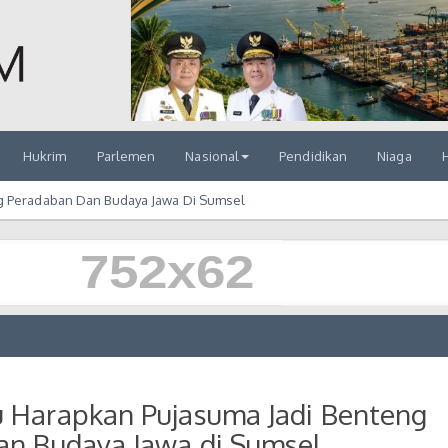
Hukrim
Parlemen
Nasional
Pendidikan
Niaga
H
g Peradaban Dan Budaya Jawa Di Sumsel
 Harapkan Pujasuma Jadi Benteng
an Budaya Jawa di Sumsel