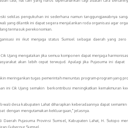
ban tadi, hal lain yang harus dipertahankan lagi adalah cara bertaniny
ki sekilas pengukuhan ini sederhana namun tanggungjawabnya sanga
wali yang dilantik ini dapat segera menjalankan roda organisasi agar organ
idang termasuk perekonomian.
ganisasi ini ikut menjaga status Sumsel sebagai daerah yang zero k
at Cik Ujang mengatakan jika semua komponen dapat menjaga harmonisasi
asyarakat akan lebih cepat terwujud. Apalagi jika Pujasuma ini dapat 
kin meringankan tugas pemerintah menuntas program-program yang pro
n ini Cik Ujang semakin berkontribusi meningkatkan kemakmuran ke
li-wali desa kabupaten Lahat diharapkan keberadaannya dapat semamin
pat dengan mengutamakan kekluargaan," jelasnya.
i Daerah Pujasuma Provinsi Sumsel, Kabupaten Lahat, H. Sutopo me
diran Gubernur Sumsel.