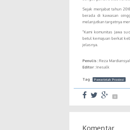
Sejak menjabat tahun 20
berada di kawasan oing
melanjutkan targetnya me
"Kami komunitas Jawa su
betul kemajuan berkat ke
jelasnya.
Penulis :
Reza Mardiansya
Editor :
Inesalk
Tag :
Pemerintah Provinsi
0
Komentar