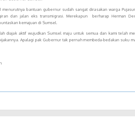
18 menurutnya bantuan gubernur sudah sangat dirasakan warga Pujas
giran dan jalan eks transmigrasi. Merekapun berharap Herman De
nuntaskan kemajuan di Sumsel.
dah diajak aktif wujudkan Sumsel maju untuk semua dan kami telah m
bijakannya. Apalagi pak Gubernur tak pernah membeda-bedakan suku m
h