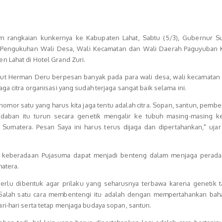
am rangkaian kunkernya ke Kabupaten Lahat, Sabtu (5/3), Gubernur S
Pengukuhan Wali Desa, Wali Kecamatan dan Wali Daerah Paguyuban 
n Lahat di Hotel Grand Zuri.
t Herman Deru berpesan banyak pada para wali desa, wali kecamatan 
aga citra organisasi yang sudah terjaga sangat baik selama ini.
l nomor satu yang harus kita jaga tentu adalah citra. Sopan, santun, pembe
radaban itu turun secara genetik mengalir ke tubuh masing-masing k
Sumatera. Pesan Saya ini harus terus dijaga dan dipertahankan," uja
ap keberadaan Pujasuma dapat menjadi benteng dalam menjaga perad
matera.
erlu dibentuk agar prilaku yang seharusnya terbawa karena genetik ta
 Salah satu cara membentengi itu adalah dengan mempertahankan bah
ri-hari serta tetap menjaga budaya sopan, santun.