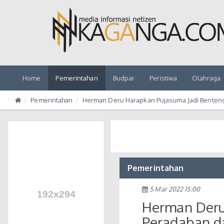
Home
Pemerintahan
Budpar
Peristiwa
Olahraga
Pemerintahan
Herman Deru Harapkan Pujasuma Jadi Benten
Pemerintahan
5 Mar 2022 15:00
Herman Deru
Peradaban d