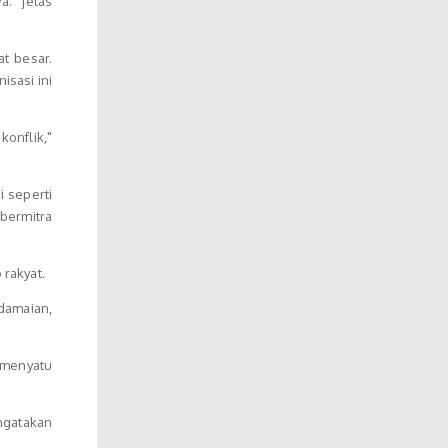
a." jelas
t besar.
isasi ini
onflik,"
 seperti
bermitra
 rakyat.
damaian,
 menyatu
ngatakan