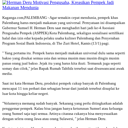
Kaganga.com,PALEMBANG - Agar semakin cepat mendunia, pempek khas
Palembang harus menjadi makanan yang universal. Pernyataan ini disampaikan
Gubernur Sumsel H. Herman Deru saat menghadiri hari jadi ke-4 Asosiasi
Pengusaha Pempek (ASPPEK) Kota Palembang, sekaligus sosialisasi sertifikasi
halal dan izin edar kepada pelaku usaha kuliner Palembang dan Penyerahan
Program Sosial Bank Indonesia, di The Zuri Hotel, Kamis (13/1) pagi.
" Yang pertama itu. Pempek harus menjadi makakan universal dulu sama seperti
bakso yang disukai semua usia dan semua musim mau musim dingin musim
panas orang jual bakso. Jejak itu yang harus kita ikuti. Termasuk juga seperti
somay dan cilok," jelas Bapak Rumah Tahfidz tersebut saat diwawancarai awak
media.
Saat ini kata Herman Deru, produksi pempek cukup banyak di Palembang
mencapai 11 ton perhari dan sebagian besar dari jumlah tersebut disuplai ke
luar kota hingga keliar negeri.
"Volumenya memang sudah banyak. Sekarang yang perlu ditingkatkan adalah
penggemar pempek. Kalau bisa jangan hanya keturunan Sumsel atau keluarga
orang Sumsel saja tapi semua. Artinya citarasa cukanya bisa menyesuaikan
dengan selera orang Jawa atau orang Sulawesi, " jelas Herman Deru.