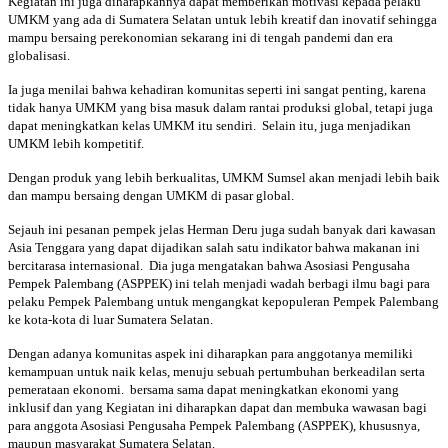
Kegiatan ini juga diharapkannya dapat memberikan motivasi kepada pelaku
UMKM yang ada di Sumatera Selatan untuk lebih kreatif dan inovatif sehingga
mampu bersaing perekonomian sekarang ini di tengah pandemi dan era
globalisasi.
Ia juga menilai bahwa kehadiran komunitas seperti ini sangat penting, karena
tidak hanya UMKM yang bisa masuk dalam rantai produksi global, tetapi juga
dapat meningkatkan kelas UMKM itu sendiri. Selain itu, juga menjadikan
UMKM lebih kompetitif.
Dengan produk yang lebih berkualitas, UMKM Sumsel akan menjadi lebih baik
dan mampu bersaing dengan UMKM di pasar global.
Sejauh ini pesanan pempek jelas Herman Deru juga sudah banyak dari kawasan
Asia Tenggara yang dapat dijadikan salah satu indikator bahwa makanan ini
bercitarasa internasional. Dia juga mengatakan bahwa Asosiasi Pengusaha
Pempek Palembang (ASPPEK) ini telah menjadi wadah berbagi ilmu bagi para
pelaku Pempek Palembang untuk mengangkat kepopuleran Pempek Palembang
ke kota-kota di luar Sumatera Selatan.
Dengan adanya komunitas aspek ini diharapkan para anggotanya memiliki
kemampuan untuk naik kelas, menuju sebuah pertumbuhan berkeadilan serta
pemerataan ekonomi. bersama sama dapat meningkatkan ekonomi yang
inklusif dan yang Kegiatan ini diharapkan dapat dan membuka wawasan bagi
para anggota Asosiasi Pengusaha Pempek Palembang (ASPPEK), khususnya,
maupun masyarakat Sumatera Selatan.