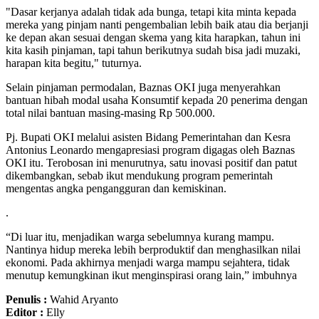
"Dasar kerjanya adalah tidak ada bunga, tetapi kita minta kepada
mereka yang pinjam nanti pengembalian lebih baik atau dia berjanji
ke depan akan sesuai dengan skema yang kita harapkan, tahun ini
kita kasih pinjaman, tapi tahun berikutnya sudah bisa jadi muzaki,
harapan kita begitu," tuturnya.
Selain pinjaman permodalan, Baznas OKI juga menyerahkan
bantuan hibah modal usaha Konsumtif kepada 20 penerima dengan
total nilai bantuan masing-masing Rp 500.000.
Pj. Bupati OKI melalui asisten Bidang Pemerintahan dan Kesra
Antonius Leonardo mengapresiasi program digagas oleh Baznas
OKI itu. Terobosan ini menurutnya, satu inovasi positif dan patut
dikembangkan, sebab ikut mendukung program pemerintah
mengentas angka pengangguran dan kemiskinan.
.
“Di luar itu, menjadikan warga sebelumnya kurang mampu.
Nantinya hidup mereka lebih berproduktif dan menghasilkan nilai
ekonomi. Pada akhirnya menjadi warga mampu sejahtera, tidak
menutup kemungkinan ikut menginspirasi orang lain,” imbuhnya
Penulis :
Wahid Aryanto
Editor :
Elly