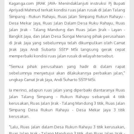
Kaganga.com JIRAK JAYA- Menindaklanjuti instruksi Pj Bupati
Apriyadi Mahmud terkait kondisi ruas jalan rusak di Jalan Talang
Simpang - Rukun Rahayu, Ruas Jalan Simpang Rukun Rahayu -
Desa Mekar Jaya, Ruas Jalan Dalam Desa Ruku Rahayu, Ruas
Jalan Jirak - Talang Mandung dan Ruas Jalan Jirak - Layan -
Bangkit Jaya, dan Jalan Desa Sungai Menang pihak perusahaan
di Jirak Jaya yang sebelumnya telah dikumpulkan oleh Camat
Jirak Jaya Andi Subarto SSTP MSi langsung gerak cepat
memperbaiki kondisi ruas jalan rusak di wilayah tersebut.
"Semua pihak perusahaan yang hadir di dalam rapat
sebelumnya menyetujui akan dilakukannya perbaikan jalan,"
ungkap Camat Jirak Jaya, Andi Suharto SSTP MSi.
Ia merinci, adapun ruas jalan yang diperbaiki diantaranya Ruas
Jalan Talang Simpang - Rukun Rahayu sebanyak 4 titik
kerusakan, Ruas Jalan Jirak - Talang Mandung 3 titik, Ruas Jalan
Simpang Desa Rukun Rahayu - Desa Mekar Jaya 3 titik
kerusakan.
"Lalu, Ruas Jalan dalam Desa Rukun Rahayu 3 titik kerusakan,
Ruas Jalan Jirak - Talang Mandung 3 titik, dan Ruas Jalan Jirak -