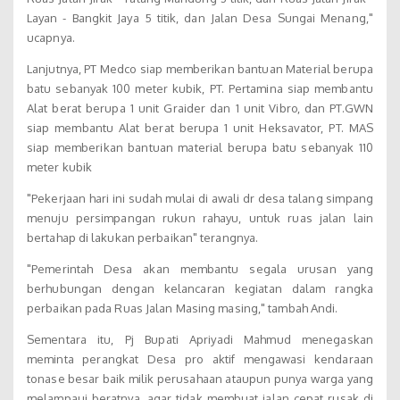
Layan - Bangkit Jaya 5 titik, dan Jalan Desa Sungai Menang,"
ucapnya.
Lanjutnya, PT Medco siap memberikan bantuan Material berupa
batu sebanyak 100 meter kubik, PT. Pertamina siap membantu
Alat berat berupa 1 unit Graider dan 1 unit Vibro, dan PT.GWN
siap membantu Alat berat berupa 1 unit Heksavator, PT. MAS
siap memberikan bantuan material berupa batu sebanyak 110
meter kubik
"Pekerjaan hari ini sudah mulai di awali dr desa talang simpang
menuju persimpangan rukun rahayu, untuk ruas jalan lain
bertahap di lakukan perbaikan" terangnya.
"Pemerintah Desa akan membantu segala urusan yang
berhubungan dengan kelancaran kegiatan dalam rangka
perbaikan pada Ruas Jalan Masing masing," tambah Andi.
Sementara itu, Pj Bupati Apriyadi Mahmud menegaskan
meminta perangkat Desa pro aktif mengawasi kendaraan
tonase besar baik milik perusahaan ataupun punya warga yang
melampaui beratnya, agar tidak membuat jalan cepat rusak di