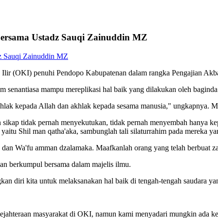
Bersama Ustadz Sauqi Zainuddin MZ
Ilir (OKI) penuhi Pendopo Kabupatenan dalam rangka Pengajian Ak
am senantiasa mampu mereplikasi hal baik yang dilakukan oleh bagin
akhlak kepada Allah dan akhlak kepada sesama manusia," ungkapnya. M
ikap tidak pernah menyekutukan, tidak pernah menyembah hanya kepad
 yaitu Shil man qatha'aka, sambunglah tali silaturrahim pada mereka 
u dan Wa'fu amman dzalamaka. Maafkanlah orang yang telah berbuat 
an berkumpul bersama dalam majelis ilmu.
kan diri kita untuk melaksanakan hal baik di tengah-tengah saudara y
sejahteraan masyarakat di OKI, namun kami menyadari mungkin ada k