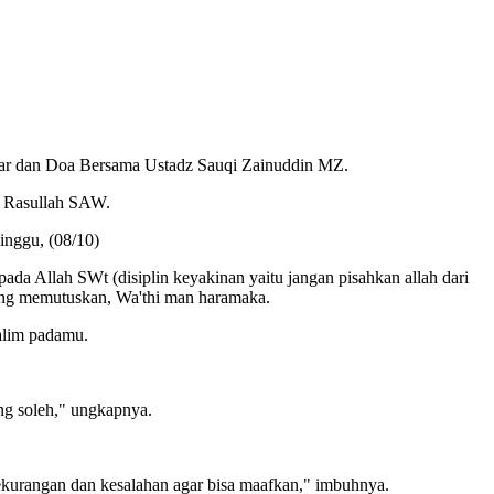
bar dan Doa Bersama Ustadz Sauqi Zainuddin MZ.
da Rasullah SAW.
inggu, (08/10)
a Allah SWt (disiplin keyakinan yaitu jangan pisahkan allah dari
yang memutuskan, Wa'thi man haramaka.
zalim padamu.
ang soleh," ungkapnya.
ekurangan dan kesalahan agar bisa maafkan," imbuhnya.