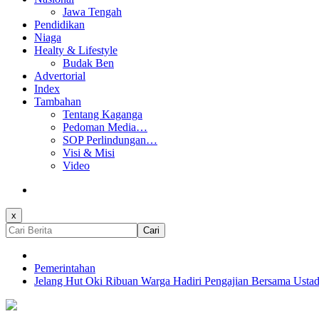
Jawa Tengah
Pendidikan
Niaga
Healty & Lifestyle
Budak Ben
Advertorial
Index
Tambahan
Tentang Kaganga
Pedoman Media…
SOP Perlindungan…
Visi & Misi
Video
x
Cari
Pemerintahan
Jelang Hut Oki Ribuan Warga Hadiri Pengajian Bersama Usta