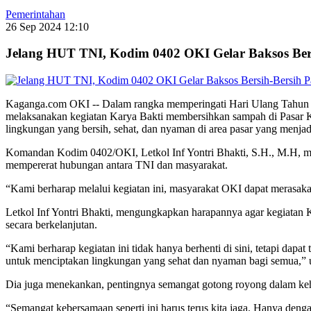
Pemerintahan
26 Sep 2024 12:10
Jelang HUT TNI, Kodim 0402 OKI Gelar Baksos Bers
Kaganga.com OKI -- Dalam rangka memperingati Hari Ulang Tahun 
melaksanakan kegiatan Karya Bakti membersihkan sampah di Pasar 
lingkungan yang bersih, sehat, dan nyaman di area pasar yang menja
Komandan Kodim 0402/OKI, Letkol Inf Yontri Bhakti, S.H., M.H, me
mempererat hubungan antara TNI dan masyarakat.
“Kami berharap melalui kegiatan ini, masyarakat OKI dapat merasak
Letkol Inf Yontri Bhakti, mengungkapkan harapannya agar kegiatan K
secara berkelanjutan.
“Kami berharap kegiatan ini tidak hanya berhenti di sini, tetapi da
untuk menciptakan lingkungan yang sehat dan nyaman bagi semua,”
Dia juga menekankan, pentingnya semangat gotong royong dalam keh
“Semangat kebersamaan seperti ini harus terus kita jaga. Hanya den