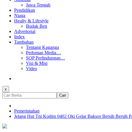
Jawa Tengah
Pendidikan
Niaga
Healty & Lifestyle
Budak Ben
Advertorial
Index
Tambahan
Tentang Kaganga
Pedoman Media…
SOP Perlindungan…
Visi & Misi
Video
x
Cari
Pemerintahan
Jelang Hut Tni Kodim 0402 Oki Gelar Baksos Bersih Bersih P