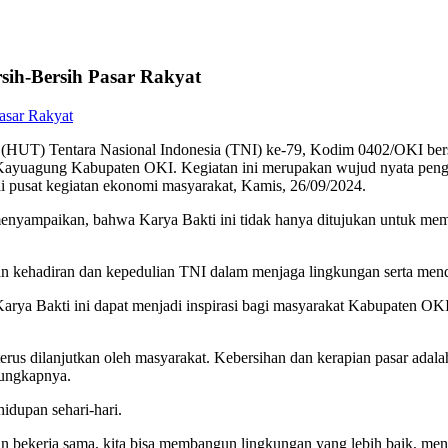
ih-Bersih Pasar Rakyat
(HUT) Tentara Nasional Indonesia (TNI) ke-79, Kodim 0402/OKI ber
Kayuagung Kabupaten OKI. Kegiatan ini merupakan wujud nyata peng
di pusat kegiatan ekonomi masyarakat, Kamis, 26/09/2024.
nyampaikan, bahwa Karya Bakti ini tidak hanya ditujukan untuk memp
an kehadiran dan kepedulian TNI dalam menjaga lingkungan serta mendu
arya Bakti ini dapat menjadi inspirasi bagi masyarakat Kabupaten OK
pat terus dilanjutkan oleh masyarakat. Kebersihan dan kerapian pasar a
 ungkapnya.
idupan sehari-hari.
gan bekerja sama, kita bisa membangun lingkungan yang lebih baik, me