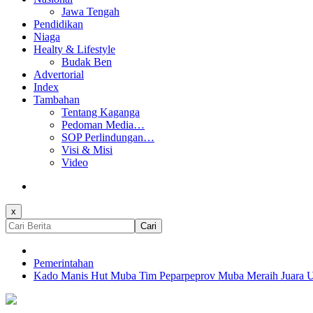
Jawa Tengah
Pendidikan
Niaga
Healty & Lifestyle
Budak Ben
Advertorial
Index
Tambahan
Tentang Kaganga
Pedoman Media…
SOP Perlindungan…
Visi & Misi
Video
x
Cari
Pemerintahan
Kado Manis Hut Muba Tim Peparpeprov Muba Meraih Juara