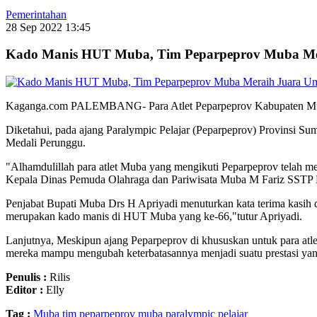
Pemerintahan
28 Sep 2022 13:45
Kado Manis HUT Muba, Tim Peparpeprov Muba M
Kaganga.com PALEMBANG- Para Atlet Peparpeprov Kabupaten Musi
Diketahui, pada ajang Paralympic Pelajar (Peparpeprov) Provinsi S
Medali Perunggu.
"Alhamdulillah para atlet Muba yang mengikuti Peparpeprov telah m
Kepala Dinas Pemuda Olahraga dan Pariwisata Muba M Fariz SSTP 
Penjabat Bupati Muba Drs H Apriyadi menuturkan kata terima kasih dan
merupakan kado manis di HUT Muba yang ke-66,"tutur Apriyadi.
Lanjutnya, Meskipun ajang Peparpeprov di khususkan untuk para atl
mereka mampu mengubah keterbatasannya menjadi suatu prestasi y
Penulis :
Rilis
Editor :
Elly
Tag :
Muba
tim peparpeprov muba
paralympic pelajar