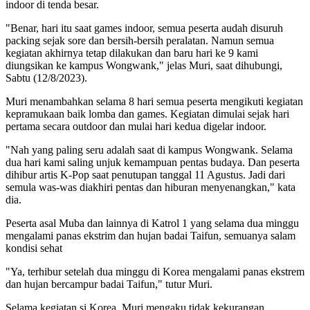
indoor di tenda besar.
"Benar, hari itu saat games indoor, semua peserta audah disuruh
packing sejak sore dan bersih-bersih peralatan. Namun semua
kegiatan akhirnya tetap dilakukan dan baru hari ke 9 kami
diungsikan ke kampus Wongwank," jelas Muri, saat dihubungi,
Sabtu (12/8/2023).
Muri menambahkan selama 8 hari semua peserta mengikuti kegiatan
kepramukaan baik lomba dan games. Kegiatan dimulai sejak hari
pertama secara outdoor dan mulai hari kedua digelar indoor.
"Nah yang paling seru adalah saat di kampus Wongwank. Selama
dua hari kami saling unjuk kemampuan pentas budaya. Dan peserta
dihibur artis K-Pop saat penutupan tanggal 11 Agustus. Jadi dari
semula was-was diakhiri pentas dan hiburan menyenangkan," kata
dia.
Peserta asal Muba dan lainnya di Katrol 1 yang selama dua minggu
mengalami panas ekstrim dan hujan badai Taifun, semuanya salam
kondisi sehat
"Ya, terhibur setelah dua minggu di Korea mengalami panas ekstrem
dan hujan bercampur badai Taifun," tutur Muri.
Selama kegiatan si Korea, Muri mengaku tidak kekurangan