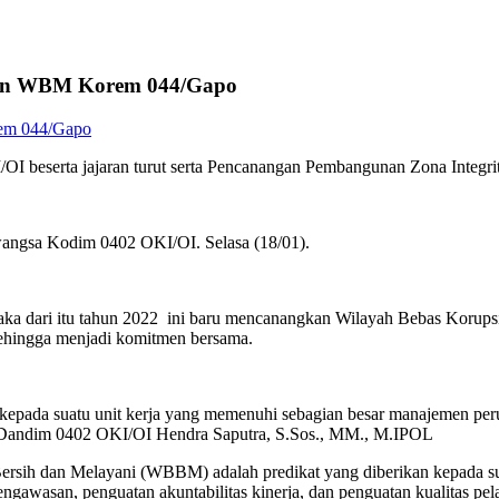
an WBM Korem 044/Gapo
/OI beserta jajaran turut serta Pencanangan Pembangunan Zona Inte
ngsa Kodim 0402 OKI/OI. Selasa (18/01).
ka dari itu tahun 2022 ini baru mencanangkan Wilayah Bebas Koru
u sehingga menjadi komitmen bersama.
kepada suatu unit kerja yang memenuhi sebagian besar manajemen per
ang Dandim 0402 OKI/OI Hendra Saputra, S.Sos., MM., M.IPOL
sih dan Melayani (WBBM) adalah predikat yang diberikan kepada sua
gawasan, penguatan akuntabilitas kinerja, dan penguatan kualitas pel