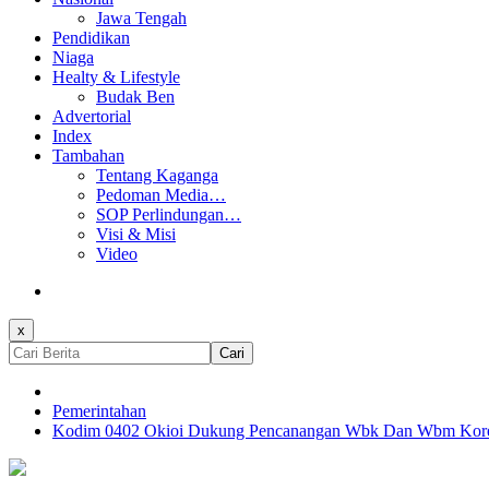
Jawa Tengah
Pendidikan
Niaga
Healty & Lifestyle
Budak Ben
Advertorial
Index
Tambahan
Tentang Kaganga
Pedoman Media…
SOP Perlindungan…
Visi & Misi
Video
x
Cari
Pemerintahan
Kodim 0402 Okioi Dukung Pencanangan Wbk Dan Wbm Kor