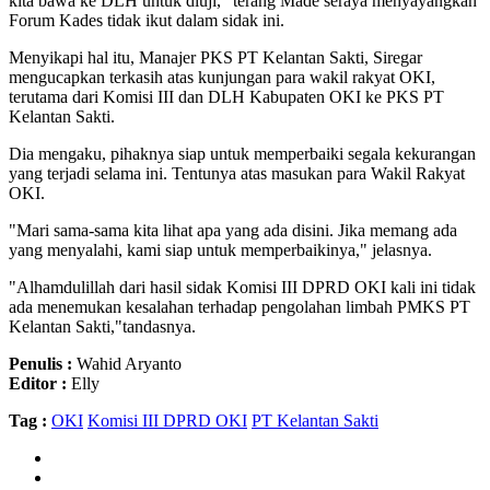
kita bawa ke DLH untuk diuji," terang Made seraya menyayangkan
Forum Kades tidak ikut dalam sidak ini.
Menyikapi hal itu, Manajer PKS PT Kelantan Sakti, Siregar
mengucapkan terkasih atas kunjungan para wakil rakyat OKI,
terutama dari Komisi III dan DLH Kabupaten OKI ke PKS PT
Kelantan Sakti.
Dia mengaku, pihaknya siap untuk memperbaiki segala kekurangan
yang terjadi selama ini. Tentunya atas masukan para Wakil Rakyat
OKI.
"Mari sama-sama kita lihat apa yang ada disini. Jika memang ada
yang menyalahi, kami siap untuk memperbaikinya," jelasnya.
"Alhamdulillah dari hasil sidak Komisi III DPRD OKI kali ini tidak
ada menemukan kesalahan terhadap pengolahan limbah PMKS PT
Kelantan Sakti,"tandasnya.
Penulis :
Wahid Aryanto
Editor :
Elly
Tag :
OKI
Komisi III DPRD OKI
PT Kelantan Sakti