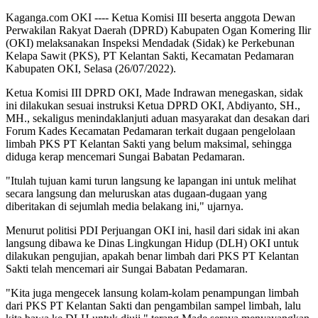
Kaganga.com OKI ---- Ketua Komisi III beserta anggota Dewan
Perwakilan Rakyat Daerah (DPRD) Kabupaten Ogan Komering Ilir
(OKI) melaksanakan Inspeksi Mendadak (Sidak) ke Perkebunan
Kelapa Sawit (PKS), PT Kelantan Sakti, Kecamatan Pedamaran
Kabupaten OKI, Selasa (26/07/2022).
Ketua Komisi III DPRD OKI, Made Indrawan menegaskan, sidak
ini dilakukan sesuai instruksi Ketua DPRD OKI, Abdiyanto, SH.,
MH., sekaligus menindaklanjuti aduan masyarakat dan desakan dari
Forum Kades Kecamatan Pedamaran terkait dugaan pengelolaan
limbah PKS PT Kelantan Sakti yang belum maksimal, sehingga
diduga kerap mencemari Sungai Babatan Pedamaran.
"Itulah tujuan kami turun langsung ke lapangan ini untuk melihat
secara langsung dan meluruskan atas dugaan-dugaan yang
diberitakan di sejumlah media belakang ini," ujarnya.
Menurut politisi PDI Perjuangan OKI ini, hasil dari sidak ini akan
langsung dibawa ke Dinas Lingkungan Hidup (DLH) OKI untuk
dilakukan pengujian, apakah benar limbah dari PKS PT Kelantan
Sakti telah mencemari air Sungai Babatan Pedamaran.
"Kita juga mengecek lansung kolam-kolam penampungan limbah
dari PKS PT Kelantan Sakti dan pengambilan sampel limbah, lalu