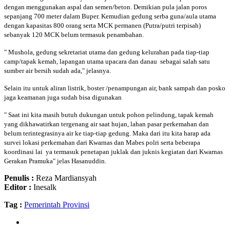
dengan menggunakan aspal dan semen/beton. Demikian pula jalan poros
sepanjang 700 meter dalam Buper. Kemudian gedung serba guna/aula utama
dengan kapasitas 800 orang serta MCK permanen (Putra/putri terpisah)
sebanyak 120 MCK belum termasuk penambahan.
" Mushola, gedung sekretariat utama dan gedung kelurahan pada tiap-tiap
camp/tapak kemah, lapangan utama upacara dan danau sebagai salah satu
sumber air bersih sudah ada," jelasnya.
Selain itu untuk aliran listrik, boster /penampungan air, bank sampah dan posko
jaga keamanan juga sudah bisa digunakan
" Saat ini kita masih butuh dukungan untuk pohon pelindung, tapak kemah
yang dikhawatirkan tergenang air saat hujan, lahan pasar perkemahan dan
belum terintegrasinya air ke tiap-tiap gedung. Maka dari itu kita harap ada
survei lokasi perkemahan dari Kwarnas dan Mabes polri serta beberapa
koordinasi lai ya termasuk penetapan juklak dan juknis kegiatan dari Kwarnas
Gerakan Pramuka" jelas Hasanuddin.
Penulis :
Reza Mardiansyah
Editor :
Inesalk
Tag :
Pemerintah Provinsi