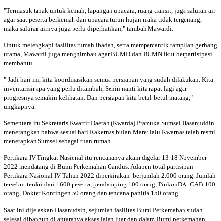
"Termasuk tapak untuk kemah, lapangan upacara, ruang transit, juga saluran air
agar saat peserta berkemah dan upacara turun hujan maka tidak tergenang,
maka saluran airnya juga perlu diperhatikan," tambah Mawardi.
Untuk melengkapi fasilitas rumah ibadah, serta mempercantik tampilan gerbang
utama, Mawardi juga menghimbau agar BUMD dan BUMN ikut berpartisipasi
membantu.
" Jadi hari ini, kita koordinasikan semua persiapan yang sudah dilakukan. Kita
inventarisir apa yang perlu ditambah, Senin nanti kita rapat lagi agar
progresnya semakin kelihatan. Dan persiapan kita betul-betul matang,"
ungkapnya.
Sementara itu Sekretaris Kwartir Daerah (Kwarda) Pramuka Sumsel Hasanuddin
menerangkan bahwa sesuai hari Rakernas bulan Maret lalu Kwarnas telah resmi
menetapkan Sumsel sebagai tuan rumah.
Pertikara IV Tingkat Nasional itu rencananya akam digelar 13-18 November
2022 mendatang di Bumi Perkemahan Gandus. Adapun total partisipan
Pertikara Nasional IV Tahun 2022 diperkirakan berjumlah 2.000 orang. Jumlah
tersebut terdiri dari 1600 peserta, pendamping 100 orang, PinkonDA+CAB 100
orang, Dokter Kontingen 50 orang dan rencana panitia 150 orang.
Saat ini dijelaskan Hasanudsin, sejumlah fasilitas Bumi Perkemahan sudah
selesai dibangun di antaranya akses jalan luar dan dalam Bumi perkemahan