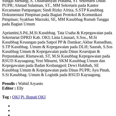
Sungai Menang; A. Oktariansyah Pratama, ST Sekretaris Dinas
PUPR; Ahmad Sulaiman, ST., MM Sekretaris pada Kantor
Kecamatan Pampangan; Sindi Rizky Afriza, S.STP Kasubbag
Dokumentasi Pimpinan pada Bagian Protokol & Komunikasi
Pimpinan; Syakban Marzuki, SE, MM Kasubbag Rumah Tangga
pada Bagian Umum
Apriantini,S.Pd.,M.Si Kasubbag. Tata Usaha & Kepegawaian pada
Sekretariat DPRD Kab. OKI; Linia Linasari, S.Sos., M.Si
Kasubbag Keuangan pada Satpol PP & Damkar; Akbar Ramadhan,
S.TP Kasubbag. Umum & Kepegawaian pada DLH; Saurah, S.Sos
Kasubbag Umum & Kepegawaian pada Dinas Kearsipan &
Perpustakaan; Rismawati, ST, M.Si Kasubbag Kepegawaian pada
RSUD Kayuagung; Yeni Minarni, SKM Kasubbag Umum dan
Kepegawaian pada Badan Kesbangpol; Dewi Habibah, SE
Kasubbag Umum & Kepegawaian pada Dinas PUPR; Ayu Pinah,
S.Si Kasubbag. Umum & Logistik pada RSUD Kayuagung.
Penulis :
Wahid Aryanto
Editor :
Elly
Tag :
OKI
Pj. Bupati OKI