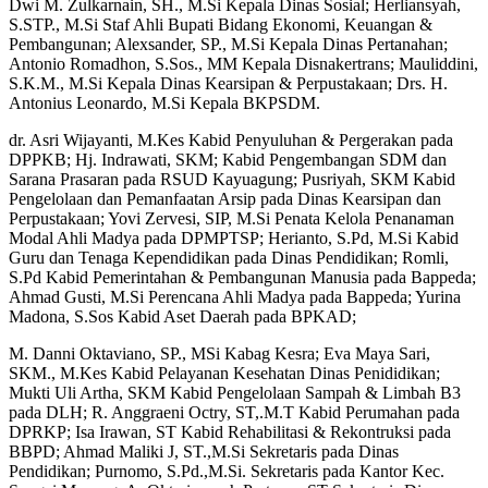
Dwi M. Zulkarnain, SH., M.Si Kepala Dinas Sosial; Herliansyah,
S.STP., M.Si Staf Ahli Bupati Bidang Ekonomi, Keuangan &
Pembangunan; Alexsander, SP., M.Si Kepala Dinas Pertanahan;
Antonio Romadhon, S.Sos., MM Kepala Disnakertrans; Mauliddini,
S.K.M., M.Si Kepala Dinas Kearsipan & Perpustakaan; Drs. H.
Antonius Leonardo, M.Si Kepala BKPSDM.
dr. Asri Wijayanti, M.Kes Kabid Penyuluhan & Pergerakan pada
DPPKB; Hj. Indrawati, SKM; Kabid Pengembangan SDM dan
Sarana Prasaran pada RSUD Kayuagung; Pusriyah, SKM Kabid
Pengelolaan dan Pemanfaatan Arsip pada Dinas Kearsipan dan
Perpustakaan; Yovi Zervesi, SIP, M.Si Penata Kelola Penanaman
Modal Ahli Madya pada DPMPTSP; Herianto, S.Pd, M.Si Kabid
Guru dan Tenaga Kependidikan pada Dinas Pendidikan; Romli,
S.Pd Kabid Pemerintahan & Pembangunan Manusia pada Bappeda;
Ahmad Gusti, M.Si Perencana Ahli Madya pada Bappeda; Yurina
Madona, S.Sos Kabid Aset Daerah pada BPKAD;
M. Danni Oktaviano, SP., MSi Kabag Kesra; Eva Maya Sari,
SKM., M.Kes Kabid Pelayanan Kesehatan Dinas Penididikan;
Mukti Uli Artha, SKM Kabid Pengelolaan Sampah & Limbah B3
pada DLH; R. Anggraeni Octry, ST,.M.T Kabid Perumahan pada
DPRKP; Isa Irawan, ST Kabid Rehabilitasi & Rekontruksi pada
BBPD; Ahmad Maliki J, ST.,M.Si Sekretaris pada Dinas
Pendidikan; Purnomo, S.Pd.,M.Si. Sekretaris pada Kantor Kec.