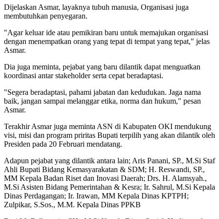
Dijelaskan Asmar, layaknya tubuh manusia, Organisasi juga
membutuhkan penyegaran.
"Agar keluar ide atau pemikiran baru untuk memajukan organisasi
dengan menempatkan orang yang tepat di tempat yang tepat," jelas
Asmar.
Dia juga meminta, pejabat yang baru dilantik dapat menguatkan
koordinasi antar stakeholder serta cepat beradaptasi.
"Segera beradaptasi, pahami jabatan dan kedudukan. Jaga nama
baik, jangan sampai melanggar etika, norma dan hukum," pesan
Asmar.
Terakhir Asmar juga meminta ASN di Kabupaten OKI mendukung
visi, misi dan program priritas Bupati terpilih yang akan dilantik oleh
Presiden pada 20 Februari mendatang.
Adapun pejabat yang dilantik antara lain; Aris Panani, SP., M.Si Staf
Ahli Bupati Bidang Kemasyarakatan & SDM; H. Reswandi, SP.,
MM Kepala Badan Riset dan Inovasi Daerah; Drs. H. Alamsyah.,
M.Si Asisten Bidang Pemerintahan & Kesra; Ir. Sahrul, M.Si Kepala
Dinas Perdagangan; Ir. Irawan, MM Kepala Dinas KPTPH;
Zulpikar, S.Sos., M.M. Kepala Dinas PPKB