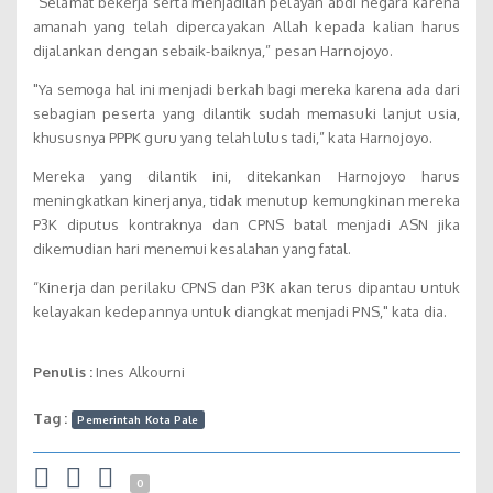
“Selamat bekerja serta menjadilah pelayan abdi negara karena
amanah yang telah dipercayakan Allah kepada kalian harus
dijalankan dengan sebaik-baiknya,” pesan Harnojoyo.
"Ya semoga hal ini menjadi berkah bagi mereka karena ada dari
sebagian peserta yang dilantik sudah memasuki lanjut usia,
khususnya PPPK guru yang telah lulus tadi,” kata Harnojoyo.
Mereka yang dilantik ini, ditekankan Harnojoyo harus
meningkatkan kinerjanya, tidak menutup kemungkinan mereka
P3K diputus kontraknya dan CPNS batal menjadi ASN jika
dikemudian hari menemui kesalahan yang fatal.
“Kinerja dan perilaku CPNS dan P3K akan terus dipantau untuk
kelayakan kedepannya untuk diangkat menjadi PNS," kata dia.
Penulis :
Ines Alkourni
Tag :
Pemerintah Kota Pale
0