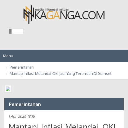
Toggle
Menu
navigation
Pemerintahan
Mantap Inflasi Melandai Oki Jadi Yang Terendah Di Sumsel
Pemerintahan
1 Apr 2026 18:15
Mantap! Inflasi Melandai, OKI