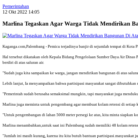
Pemerintahan
12 Okt 2022 14:05
Marlina Tegaskan Agar Warga Tidak Mendirikan Ba
Kaganga.com,Palembang - Pemicu terjadinya banjir di sejumlah tempat di Kota Pa
Hal tersebut dikatakan oleh Kepala Bidang Pengelolaan Sumber Daya Air Dinas 
berdiri di atas saluran air.
"Sudah juga kita sampaikan ke warga, jangan mendirikan bangunan di atas saluran
Lebih lanjut, Ia menyampaikan bahwa partisipasi masyarakat sangat dibutuhkan 
"Pemerintah sudah berusaha semaksimal mungkin, tapi masyarakat juga mendukun
Marlina juga meminta untuk pengembang agar membuat kolam retensi di setiap
"Untuk pengembangan di lahan 5000 meter persegi ke atas, kita minta siapkan k
Marlina menambahkan,untuk saat ini Palembang sudah memiliki 48 kolam retens
"Jumlah ini masih kurang, karena itu kita butuh bantuan partisipasi.masyaraka