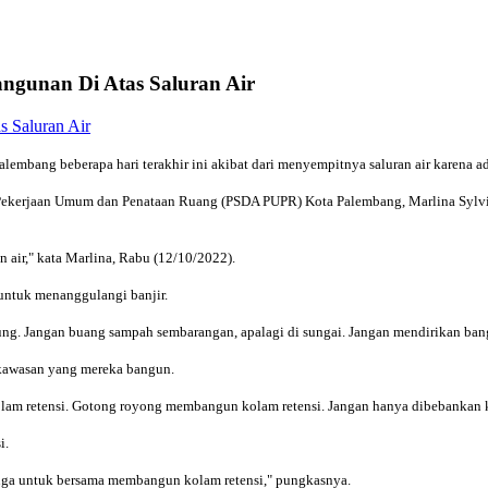
ngunan Di Atas Saluran Air
lembang beberapa hari terakhir ini akibat dari menyempitnya saluran air karena a
Pekerjaan Umum dan Penataan Ruang (PSDA PUPR) Kota Palembang, Marlina Sylvia.
 air," kata Marlina, Rabu (12/10/2022).
untuk menanggulangi banjir.
g. Jangan buang sampah sembarangan, apalagi di sungai. Jangan mendirikan bang
 kawasan yang mereka bangun.
olam retensi. Gotong royong membangun kolam retensi. Jangan hanya dibebankan k
i.
t juga untuk bersama membangun kolam retensi," pungkasnya.