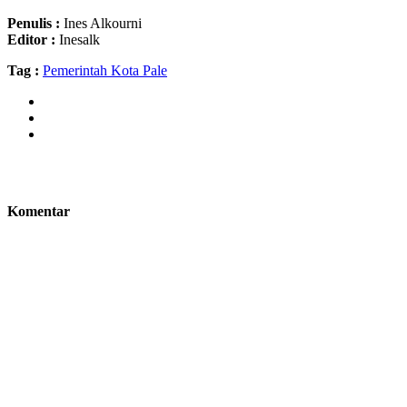
Penulis :
Ines Alkourni
Editor :
Inesalk
Tag :
Pemerintah Kota Pale
Komentar