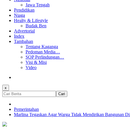
Jawa Tengah
Pendidikan
Niaga
Healty & Lifestyle
Budak Ben
Advertorial
Index
Tambahan
Tentang Kaganga
Pedoman Media…
SOP Perlindungan…
Visi & Misi
Video
x
Cari
Pemerintahan
Marlina Tegaskan Agar Warga Tidak Mendirikan Bangunan Di 