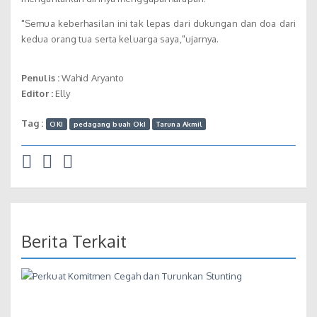
"Semua keberhasilan ini tak lepas dari dukungan dan doa dari
kedua orang tua serta keluarga saya,"ujarnya.
Penulis :
Wahid Aryanto
Editor :
Elly
Tag :
OKI
pedagang buah OkI
Taruna Akmil
Berita Terkait