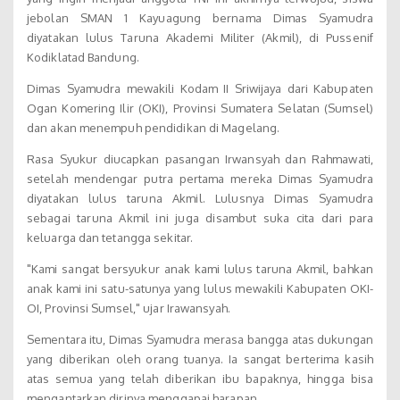
jebolan SMAN 1 Kayuagung bernama Dimas Syamudra
diyatakan lulus Taruna Akademi Militer (Akmil), di Pussenif
Kodiklatad Bandung.
Dimas Syamudra mewakili Kodam II Sriwijaya dari Kabupaten
Ogan Komering Ilir (OKI), Provinsi Sumatera Selatan (Sumsel)
dan akan menempuh pendidikan di Magelang.
Rasa Syukur diucapkan pasangan Irwansyah dan Rahmawati,
setelah mendengar putra pertama mereka Dimas Syamudra
diyatakan lulus taruna Akmil. Lulusnya Dimas Syamudra
sebagai taruna Akmil ini juga disambut suka cita dari para
keluarga dan tetangga sekitar.
"Kami sangat bersyukur anak kami lulus taruna Akmil, bahkan
anak kami ini satu-satunya yang lulus mewakili Kabupaten OKI-
OI, Provinsi Sumsel," ujar Irawansyah.
Sementara itu, Dimas Syamudra merasa bangga atas dukungan
yang diberikan oleh orang tuanya. Ia sangat berterima kasih
atas semua yang telah diberikan ibu bapaknya, hingga bisa
mengantarkan dirinya menggapai harapan.