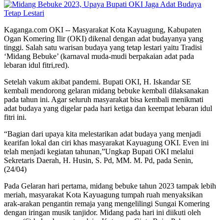
Kaganga.com OKI -- Masyarakat Kota Kayuagung, Kabupaten
Ogan Komering Ilir (OKI) dikenal dengan adat budayanya yang
tinggi. Salah satu warisan budaya yang tetap lestari yaitu Tradisi
‘Midang Bebuke’ (karnaval muda-mudi berpakaian adat pada
lebaran idul fitri,red).
Setelah vakum akibat pandemi. Bupati OKI, H. Iskandar SE
kembali mendorong gelaran midang bebuke kembali dilaksanakan
pada tahun ini. Agar seluruh masyarakat bisa kembali menikmati
adat budaya yang digelar pada hari ketiga dan keempat lebaran idul
fitri ini.
“Bagian dari upaya kita melestarikan adat budaya yang menjadi
kearifan lokal dan ciri khas masyarakat Kayuagung OKI. Even ini
telah menjadi kegiatan tahunan,”Ungkap Bupati OKI melalui
Sekretaris Daerah, H. Husin, S. Pd, MM. M. Pd, pada Senin,
(24/04)
Pada Gelaran hari pertama, midang bebuke tahun 2023 tampak lebih
meriah, masyarakat Kota Kayuagung tumpah ruah menyaksikan
arak-arakan pengantin remaja yang mengelilingi Sungai Komering
dengan iringan musik tanjidor. Midang pada hari ini diikuti oleh