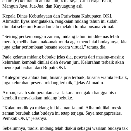
enam (6) kelurahan antara lain, Kutaraya, Cinta Raja, Paku,
Mangun Jaya, Jua-Jua, dan Kayuagung asli.
Kepala Dinas Kebudayaan dan Pariwisata Kabupaten OKI,
Ahmadin Ilyas mengatakan, rangkaian midang tahun ini sudah
dimulai sebelum Ramadan lalu melalui lomba busana virtual.
“Seiring perkembangan zaman, midang tahun ini dikemas lebih
meriah, melibatkan anak-anak muda agar mencintai budayanya, kita
juga gelar perlombaan busana secara virtual,” terang dia.
Pada gelaran midang bebuke jelas dia, peserta dari masing-masing
kelurahan kembali dinilai oleh dewan juri. Kelurahan terbaik akan
mendapat hadian dari Bupati OKI.
“Kategorinya antara lain, busana pria terbaik, busana wanita terbaik,
juga kelurahan peserta midang terbaik,” jelas Ahmadin.
Arman, salah satu perantau asal Jakarta mengaku bangga bisa
kembali menyaksikan midang bebuke.
“Kalau mudik ya midang ini kita nanti-nanti, Alhamdulilah meski
zaman berubah adat budaya ini tetap terjaga. Saya mengapresiasi
Pemkab OKI,” jelasnya.
Sebelumnya, tradisi midang telah diakui sebagai warisan budaya tak