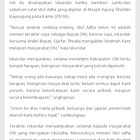
Hal itu disampaikan Iskandar ketika memberi sambutan
sebelum salat Idul Adha yang digelar di Masjid Agung Sholihin
Kayuagung pada Kamis (29/06).
"Sesuai amanat undang-undang, Idul Adha tahun ini adalah
momen terakhir saya sebagai Bupati OKI, karena saya, Iskandar
bersama Wakil Bupati, Dja'far Shodiq mengakhiri khidmah kami
melayani masyarakat OKI," kata Iskandar
Iskandar mengatakan, selama memimpin Kabupaten OKI tentu
banyak harapan, keinginan masyarakat yang belum dipenuhi.
"Setiap orang ada masanya, setiap masa ada orangnya, berjuta
harapan, keinginan masyarakat tentu belum semua dapat kami
penuhi, karena keterbatasan kami secara pribadi, maupun
secara kelembagaan," ungkapnya.
"Untuk itu atas nama pribadi, keluarga dan jajaran pemerintah
daerah kami mohon maaf," sambungnya.
Terakhir, Iskandar menyampaikan selamat kepada masyarakat
OKI yang merayakan Iduladha. Menurutnya, momen Idul adha
ini momentum untuk mengadopsi semangat dari Nabi Ibrahim