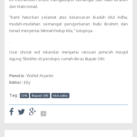
dan Nabi Ismail.
"Kami haturkan selamat atas kelancaran ibadah Idul Adha,
mudah-mudahan semangat pengorbanan Nabi Ibrahim dan
Ismail menyertai hikmah hidup kita," tutupnya.
.
Usai sholat ied Iskandar menjamu ratusan jema'ah masjid
Agung Sholihin di pendopo rumah dinas Bupati OKI.
Penulis :
Wahid Aryanto
Editor :
Elly
Tag :
OKI
Bupati OKI
Idul adha
0