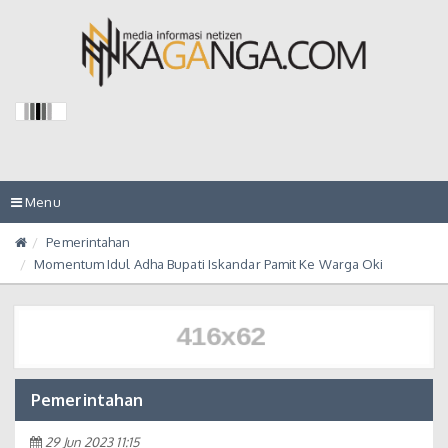
Toggle
Menu
navigation
Pemerintahan
Momentum Idul Adha Bupati Iskandar Pamit Ke Warga Oki
Pemerintahan
29 Jun 2023 11:15