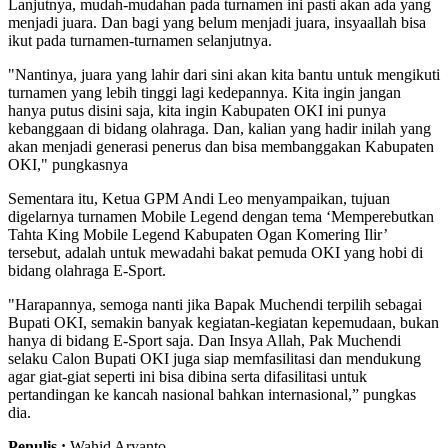
Lanjutnya, mudah-mudahan pada turnamen ini pasti akan ada yang
menjadi juara. Dan bagi yang belum menjadi juara, insyaallah bisa
ikut pada turnamen-turnamen selanjutnya.
"Nantinya, juara yang lahir dari sini akan kita bantu untuk mengikuti
turnamen yang lebih tinggi lagi kedepannya. Kita ingin jangan
hanya putus disini saja, kita ingin Kabupaten OKI ini punya
kebanggaan di bidang olahraga. Dan, kalian yang hadir inilah yang
akan menjadi generasi penerus dan bisa membanggakan Kabupaten
OKI," pungkasnya
Sementara itu, Ketua GPM Andi Leo menyampaikan, tujuan
digelarnya turnamen Mobile Legend dengan tema ‘Memperebutkan
Tahta King Mobile Legend Kabupaten Ogan Komering Ilir’
tersebut, adalah untuk mewadahi bakat pemuda OKI yang hobi di
bidang olahraga E-Sport.
"Harapannya, semoga nanti jika Bapak Muchendi terpilih sebagai
Bupati OKI, semakin banyak kegiatan-kegiatan kepemudaan, bukan
hanya di bidang E-Sport saja. Dan Insya Allah, Pak Muchendi
selaku Calon Bupati OKI juga siap memfasilitasi dan mendukung
agar giat-giat seperti ini bisa dibina serta difasilitasi untuk
pertandingan ke kancah nasional bahkan internasional,” pungkas
dia.
Penulis :
Wahid Aryanto