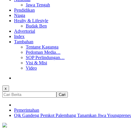
Jawa Tengah
Pendidikan
Niaga
Healty & Lifestyle
Budak Ben
Advertorial
Index
Tambahan
Tentang Kaganga
Pedoman Media…
SOP Perlindungan…
Visi & Misi
Video
x
Cari
Pemerintahan
Ojk Gandeng Pemkot Palembang Tanamkan Jiwa Youngpreneu