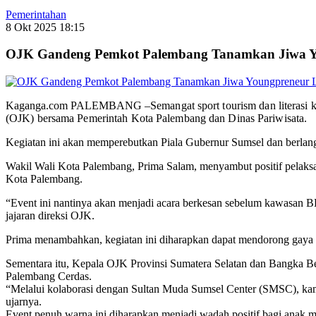
Pemerintahan
8 Okt 2025 18:15
OJK Gandeng Pemkot Palembang Tanamkan Jiwa Yo
Kaganga.com PALEMBANG –
Semangat sport tourism dan literasi
(OJK) bersama Pemerintah Kota Palembang dan Dinas Pariwisata.
Kegiatan ini akan memperebutkan Piala Gubernur Sumsel dan berla
Wakil Wali Kota Palembang, Prima Salam, menyambut positif pelaksan
Kota Palembang.
“Event ini nantinya akan menjadi acara berkesan sebelum kawasan B
jajaran direksi OJK.
Prima menambahkan, kegiatan ini diharapkan dapat mendorong gaya h
Sementara itu, Kepala OJK Provinsi Sumatera Selatan dan Bangka B
Palembang Cerdas.
“Melalui kolaborasi dengan Sultan Muda Sumsel Center (SMSC), kam
ujarnya.
Event penuh warna ini diharapkan menjadi wadah positif bagi anak mu