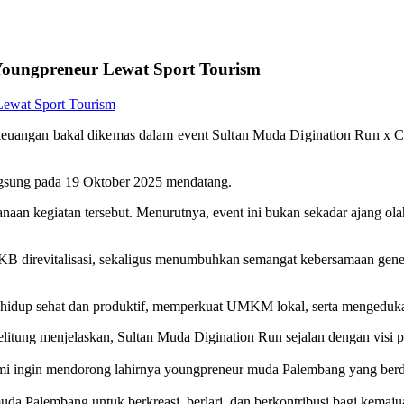
ungpreneur Lewat Sport Tourism
 keuangan bakal dikemas dalam event Sultan Muda Digination Run x Col
ngsung pada 19 Oktober 2025 mendatang.
aan kegiatan tersebut. Menurutnya, event ini bukan sekadar ajang ol
KB direvitalisasi, sekaligus menumbuhkan semangat kebersamaan gene
idup sehat dan produktif, memperkuat UMKM lokal, serta mengedukasi
elitung menjelaskan, Sultan Muda Digination Run sejalan dengan vi
i ingin mendorong lahirnya youngpreneur muda Palembang yang berda
da Palembang untuk berkreasi, berlari, dan berkontribusi bagi kemaju