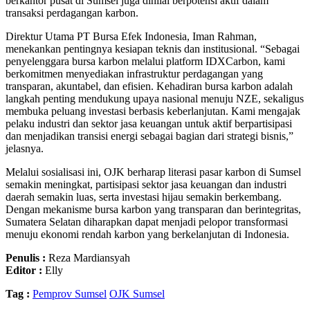
berkantor pusat di Sumsel juga dinilai berpotensi aktif dalam
transaksi perdagangan karbon.
Direktur Utama PT Bursa Efek Indonesia, Iman Rahman,
menekankan pentingnya kesiapan teknis dan institusional. “Sebagai
penyelenggara bursa karbon melalui platform IDXCarbon, kami
berkomitmen menyediakan infrastruktur perdagangan yang
transparan, akuntabel, dan efisien. Kehadiran bursa karbon adalah
langkah penting mendukung upaya nasional menuju NZE, sekaligus
membuka peluang investasi berbasis keberlanjutan. Kami mengajak
pelaku industri dan sektor jasa keuangan untuk aktif berpartisipasi
dan menjadikan transisi energi sebagai bagian dari strategi bisnis,”
jelasnya.
Melalui sosialisasi ini, OJK berharap literasi pasar karbon di Sumsel
semakin meningkat, partisipasi sektor jasa keuangan dan industri
daerah semakin luas, serta investasi hijau semakin berkembang.
Dengan mekanisme bursa karbon yang transparan dan berintegritas,
Sumatera Selatan diharapkan dapat menjadi pelopor transformasi
menuju ekonomi rendah karbon yang berkelanjutan di Indonesia.
Penulis :
Reza Mardiansyah
Editor :
Elly
Tag :
Pemprov Sumsel
OJK Sumsel