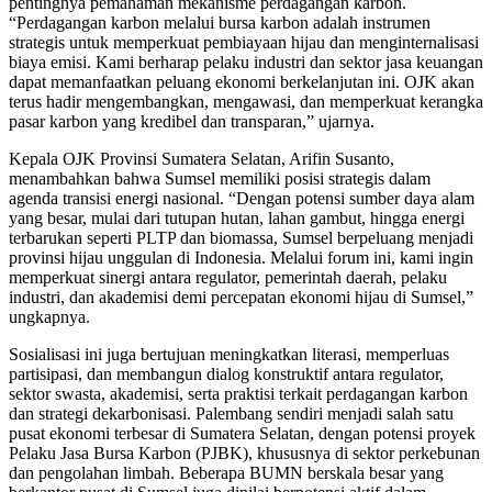
pentingnya pemahaman mekanisme perdagangan karbon.
“Perdagangan karbon melalui bursa karbon adalah instrumen
strategis untuk memperkuat pembiayaan hijau dan menginternalisasi
biaya emisi. Kami berharap pelaku industri dan sektor jasa keuangan
dapat memanfaatkan peluang ekonomi berkelanjutan ini. OJK akan
terus hadir mengembangkan, mengawasi, dan memperkuat kerangka
pasar karbon yang kredibel dan transparan,” ujarnya.
Kepala OJK Provinsi Sumatera Selatan, Arifin Susanto,
menambahkan bahwa Sumsel memiliki posisi strategis dalam
agenda transisi energi nasional. “Dengan potensi sumber daya alam
yang besar, mulai dari tutupan hutan, lahan gambut, hingga energi
terbarukan seperti PLTP dan biomassa, Sumsel berpeluang menjadi
provinsi hijau unggulan di Indonesia. Melalui forum ini, kami ingin
memperkuat sinergi antara regulator, pemerintah daerah, pelaku
industri, dan akademisi demi percepatan ekonomi hijau di Sumsel,”
ungkapnya.
Sosialisasi ini juga bertujuan meningkatkan literasi, memperluas
partisipasi, dan membangun dialog konstruktif antara regulator,
sektor swasta, akademisi, serta praktisi terkait perdagangan karbon
dan strategi dekarbonisasi. Palembang sendiri menjadi salah satu
pusat ekonomi terbesar di Sumatera Selatan, dengan potensi proyek
Pelaku Jasa Bursa Karbon (PJBK), khususnya di sektor perkebunan
dan pengolahan limbah. Beberapa BUMN berskala besar yang