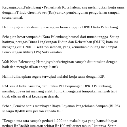
Kaganga.com,Palembang - Pemerintah Kota Palembang melanjutkan kerja sama
dengan PT Indo Green Power (IGP) untuk pembangunan pengolahan sampah
secara termal.
Hal ini juga sudah disetujui sebagian besar anggota DPRD Kota Palembang.
Sebagian besar sampah di Kota Palembang berasal dari rumah tangga. Setiap
harinya, petugas Dinas Lingkungan Hidup dan Kebersihan (DLHK) kota ini
mengangkut 1.200 - 1.400 ton sampah, yang kemudian dibuang ke Tempat
Pembuangan Akhir (TPA) Sukawinatan.
Wali Kota Palembang Harnojoyo berkeinginan sampah dituntaskan dengan
baik dan menghasilkan energi listrik.
Hal ini diharapkan segera terwujud melalui kerja sama dengan IGP.
RM Yusuf Indra Kusuma, dari Fraksi PDI Perjuangan DPRD Palembang,
menilai, upaya ini memang efektif untuk mengatasi tumpukan sampah tapi
tidak efisien di sisi keuangan daerah.
Sebab, Pemkot harus membayar Biaya Layanan Pengelolaan Sampah (BLPS)
seharga Rp400 ribu per ton kepada IGP.
"Dengan rata-rata sampah perhari 1.200 ton maka biaya yang harus dibayar
perhari RpRp480 juta atau sekitar Rp100 miliar per tahun," katanya, Senin