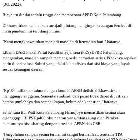
(8/3/2022).
Biaya itu dinilai terlalu tinggi dan membebani APBD Kota Palembang.
Dikhawatirkan malah akan menjadi piutang mengingat keuangan Pemkot di
masa pandemi ini terbilang minus.
"Kami mengkhawatirkan menjadi masalah di kemudian hari," katanya.
Libani, DARI Fraksi Partai Keadilan Sejahtera (PKS) DPRD Palembang,
mengatakan, masalah sampah memang perlu perhatian serius. Pihaknya sepakat
perlu dicari solusi. Solusi yang efektif dan efisien dari sisi biaya yang layak
sesuai keuangan daerah.
"Rp100 miliar per tahun dengan kondisi APBD defisit, dikhawatirkan
menggangu anggaran. Sementara subsidi dari pusat tidak dapat dipastikan
berapa jumlahnya dan sampai kapan, belum ada kepastian," katanya.
Sementara itu, Wali Kota Palembang Harnojoyo memastikan semua akan
disanggupi. BLPS Rp400 ribu per ton yang ditanggung oleh Pemkot
menurutnya bisa sharing dengan provinsi, APBN dan CSR.
"Pengolahan sampah secara termal ini sangat bermanfaat, terutama TPA
Sukawinatan yang kapasitasnya tinggal 2 hektare lagi dari total 27 hektar," ujar