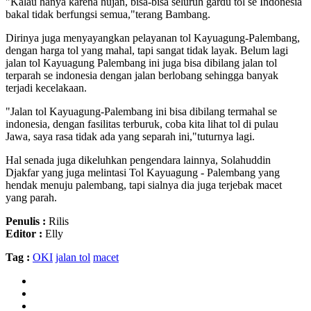
"Kalau hanya karena hujan, bisa-bisa seluruh gardu tol se Indonesia
bakal tidak berfungsi semua,"terang Bambang.
Dirinya juga menyayangkan pelayanan tol Kayuagung-Palembang,
dengan harga tol yang mahal, tapi sangat tidak layak. Belum lagi
jalan tol Kayuagung Palembang ini juga bisa dibilang jalan tol
terparah se indonesia dengan jalan berlobang sehingga banyak
terjadi kecelakaan.
"Jalan tol Kayuagung-Palembang ini bisa dibilang termahal se
indonesia, dengan fasilitas terburuk, coba kita lihat tol di pulau
Jawa, saya rasa tidak ada yang separah ini,"tuturnya lagi.
Hal senada juga dikeluhkan pengendara lainnya, Solahuddin
Djakfar yang juga melintasi Tol Kayuagung - Palembang yang
hendak menuju palembang, tapi sialnya dia juga terjebak macet
yang parah.
Penulis :
Rilis
Editor :
Elly
Tag :
OKI
jalan tol
macet