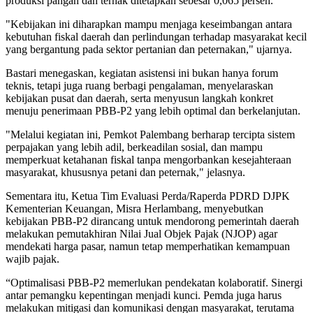
produksi pangan dan ternak ditetapkan sebesar 0,065 persen.
"Kebijakan ini diharapkan mampu menjaga keseimbangan antara
kebutuhan fiskal daerah dan perlindungan terhadap masyarakat kecil
yang bergantung pada sektor pertanian dan peternakan," ujarnya.
Bastari menegaskan, kegiatan asistensi ini bukan hanya forum
teknis, tetapi juga ruang berbagi pengalaman, menyelaraskan
kebijakan pusat dan daerah, serta menyusun langkah konkret
menuju penerimaan PBB-P2 yang lebih optimal dan berkelanjutan.
"Melalui kegiatan ini, Pemkot Palembang berharap tercipta sistem
perpajakan yang lebih adil, berkeadilan sosial, dan mampu
memperkuat ketahanan fiskal tanpa mengorbankan kesejahteraan
masyarakat, khususnya petani dan peternak," jelasnya.
Sementara itu, Ketua Tim Evaluasi Perda/Raperda PDRD DJPK
Kementerian Keuangan, Misra Herlambang, menyebutkan
kebijakan PBB-P2 dirancang untuk mendorong pemerintah daerah
melakukan pemutakhiran Nilai Jual Objek Pajak (NJOP) agar
mendekati harga pasar, namun tetap memperhatikan kemampuan
wajib pajak.
“Optimalisasi PBB-P2 memerlukan pendekatan kolaboratif. Sinergi
antar pemangku kepentingan menjadi kunci. Pemda juga harus
melakukan mitigasi dan komunikasi dengan masyarakat, terutama