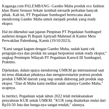
Kaganga.com PALEMBANG- Gambo Muba produk eco fashion
khas Bumi Serasan Sekate kembali menarik perhatian banyak
pihak. Kali ini, PT Pegadaian Sumbagsel berencana akan
mendorong Gambo Muba untuk menjadi produk yang ready
ekspor.
Hal ini diketahui saat jajaran Pimpinan PT Pegadaian Sumbagsel
audiensi dengan Pj Bupati Apriyadi Mahmud di Kantor Mess
Perwakilan Palembang, Kamis (19/10/2023).
"Kami sangat kagum dengan Gambo Muba, sudah kami cek
pengrajin-nya dan produk ini sangat berpotensi untuk ready ekspor,"
ungkap Pemimpin Wilayah PT Pegadaian Kanwil III Sumbagsel,
Praktino.
Dijelaskan, dalam upaya mendorong UMKM go internasional saat
ini terus dilakukan pihaknya dan menginventarisir potensi produk
produk UMKM daerah yang siap untuk didorong jadi produk siap
ekspor. "Dan di Muba kami melihat salah satunya Gambo Muba,"
ucapnya.
Ia merinci, Pegadaian sejak tahun 2022 telah melaksanakan
penyaluran KUR untuk UMKM. "KUR yang disalurkan mulai dari
Rp10-50 Juta dan bunga-nya sangat rendah," ulasnya.