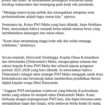
positif dan smart. Ia menekankan pentingnya wartawan untuk
bersikap independen dan berpegang pada kode etik jurnalistik.
"Menjaga kepercayaan publik dan menegakkan integritas serta
profesionalisme adalah tugas utama kita," ujarnya.
Sementara itu, Ketua PWI Muba yang baru dilantik, Intan Heldiana
Putri, menyatakan bahwa menjadi ketua adalah amanat besar yang
membutuhkan dukungan dari rekan-rekan.
"Kami akan menjunjung tinggi kode etik dan selalu menjaga
solidaritas," tandasnya.
Secara terpisah, Herryandi Sinulingga, Kepala Dinas Komunikasi
dan Informatika (Dinkominfo) Muba, mengucapkan selamat dan
sukses kepada Ketua PWI Muba dan seluruh jajaran pengurus
periode 2025-2028 yang baru dilantik. Ia menyatakan bahwa
Dinkominfo sebagai mitra strategis PWI Muba mengajak untuk terus
berkolaborasi dan bersinergi dalam memberikan pendidikan literasi
digital kepada warga Musi Banyuasin.
"Anggota PWI merupakan wartawan yang bekerja di perusahaan
media yang selama ini menjadi mitra Dinkominfo Muba. Kami
berharap dengan kepengurusan PWI baru, kita dapat bersama-sama
menjalankan tugas dan fungsi, serta melawan berita hoaks di ruang