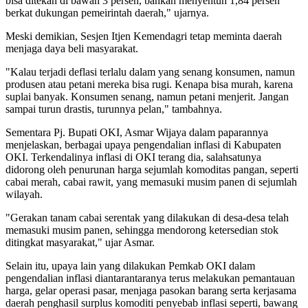
bisa ditekan di bawah 3 persen, bahkan menyentuh 1,84 persen
berkat dukungan pemeirintah daerah," ujarnya.
Meski demikian, Sesjen Itjen Kemendagri tetap meminta daerah
menjaga daya beli masyarakat.
"Kalau terjadi deflasi terlalu dalam yang senang konsumen, namun
produsen atau petani mereka bisa rugi. Kenapa bisa murah, karena
suplai banyak. Konsumen senang, namun petani menjerit. Jangan
sampai turun drastis, turunnya pelan," tambahnya.
Sementara Pj. Bupati OKI, Asmar Wijaya dalam paparannya
menjelaskan, berbagai upaya pengendalian inflasi di Kabupaten
OKI. Terkendalinya inflasi di OKI terang dia, salahsatunya
didorong oleh penurunan harga sejumlah komoditas pangan, seperti
cabai merah, cabai rawit, yang memasuki musim panen di sejumlah
wilayah.
"Gerakan tanam cabai serentak yang dilakukan di desa-desa telah
memasuki musim panen, sehingga mendorong ketersedian stok
ditingkat masyarakat," ujar Asmar.
Selain itu, upaya lain yang dilakukan Pemkab OKI dalam
pengendalian inflasi diantarantaranya terus melakukan pemantauan
harga, gelar operasi pasar, menjaga pasokan barang serta kerjasama
daerah penghasil surplus komoditi penyebab inflasi seperti, bawang