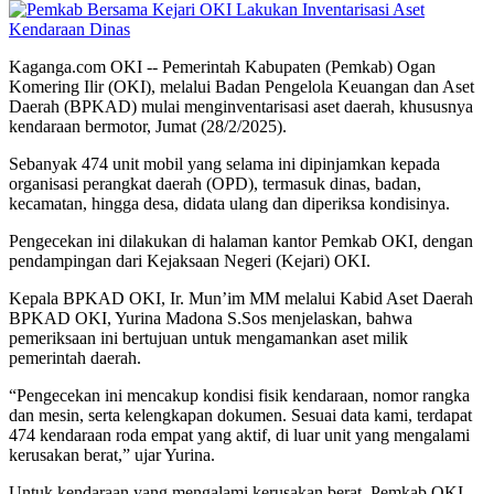
Kaganga.com OKI -- Pemerintah Kabupaten (Pemkab) Ogan
Komering Ilir (OKI), melalui Badan Pengelola Keuangan dan Aset
Daerah (BPKAD) mulai menginventarisasi aset daerah, khususnya
kendaraan bermotor, Jumat (28/2/2025).
Sebanyak 474 unit mobil yang selama ini dipinjamkan kepada
organisasi perangkat daerah (OPD), termasuk dinas, badan,
kecamatan, hingga desa, didata ulang dan diperiksa kondisinya.
Pengecekan ini dilakukan di halaman kantor Pemkab OKI, dengan
pendampingan dari Kejaksaan Negeri (Kejari) OKI.
Kepala BPKAD OKI, Ir. Mun’im MM melalui Kabid Aset Daerah
BPKAD OKI, Yurina Madona S.Sos menjelaskan, bahwa
pemeriksaan ini bertujuan untuk mengamankan aset milik
pemerintah daerah.
“Pengecekan ini mencakup kondisi fisik kendaraan, nomor rangka
dan mesin, serta kelengkapan dokumen. Sesuai data kami, terdapat
474 kendaraan roda empat yang aktif, di luar unit yang mengalami
kerusakan berat,” ujar Yurina.
Untuk kendaraan yang mengalami kerusakan berat, Pemkab OKI