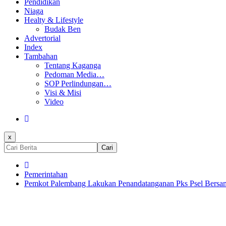
Pendidikan
Niaga
Healty & Lifestyle
Budak Ben
Advertorial
Index
Tambahan
Tentang Kaganga
Pedoman Media…
SOP Perlindungan…
Visi & Misi
Video
x
Cari
Pemerintahan
Pemkot Palembang Lakukan Penandatanganan Pks Psel Bersam