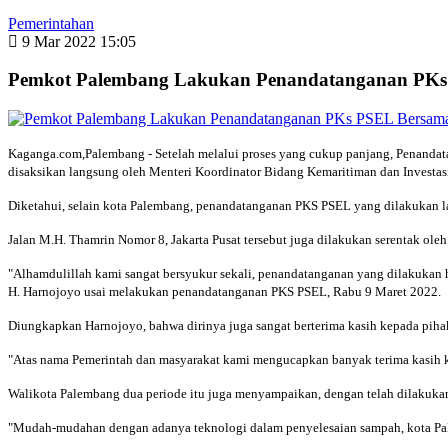
Pemerintahan
9 Mar 2022 15:05
Pemkot Palembang Lakukan Penandatanganan PKs 
Kaganga.com,Palembang - Setelah melalui proses yang cukup panjang, Penandat
disaksikan langsung oleh Menteri Koordinator Bidang Kemaritiman dan Investasi
Diketahui, selain kota Palembang, penandatanganan PKS PSEL yang dilakukan 
Jalan M.H. Thamrin Nomor 8, Jakarta Pusat tersebut juga dilakukan serentak ole
"Alhamdulillah kami sangat bersyukur sekali, penandatanganan yang dilakukan 
H. Harnojoyo usai melakukan penandatanganan PKS PSEL, Rabu 9 Maret 2022.
Diungkapkan Harnojoyo, bahwa dirinya juga sangat berterima kasih kepada pihak 
"Atas nama Pemerintah dan masyarakat kami mengucapkan banyak terima kasih kep
Walikota Palembang dua periode itu juga menyampaikan, dengan telah dilakukan
"Mudah-mudahan dengan adanya teknologi dalam penyelesaian sampah, kota Palem