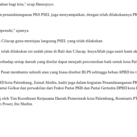
aban bagi kita," ucap Harnojoyo.
lam penandatanganan PKS PSEL juga menyampaikan, dengan telah dilakukannya PK
rpenuhi," ujarnya.
n Cilacap guna meninjau langsung PSEL yang telah dilakukan.
elah dilakukan ini sudah jalan di Bali dan Cilacap. InsyaAllah juga nanti kami ak
rhadap setiap daerah yang dinilai dapat menjadi percontohan baik untuk kota Pa
 Pusat membantu subsidi atau yang biasa disebut BLPS sehingga beban APBD itu ti
DPRD kota Palembang, Zainal Abidin, hadir juga dalam kegiatan Penandatanganan 
artai Golkar dan perwakilan dari Fraksi Partai PKB dan Partai Gerindra DPRD kot
ng oleh Tim Koordinasi Kerjasama Daerah Pemerintah kota Palembang, Komisaris P
n Power, ibu Shafira.