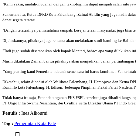
"Kami yakin, mudah-mudahan dengan teknologi ini dapat menjadi salah satu jaw
Sementara itu, Ketua DPRD Kota Palembang, Zainal Abidin yang juga hadir da
dapat segera teratasi.
"Dengan teratasinya permasalahan sampah, kesejahteraan masyarakat juga bisa te
Dijelaskannya, pihaknya juga rencana akan melakukan studi banding ke Bali da
"Tadi juga sudah disampaikan oleh bapak Menteri, bahwa apa yang dilakukan ini t
Masih dikatakan Zainal, bahwa pihaknya akan menjadikan bahan pertimbangan te
"Yang penting kami Pemerintah daerah sementara ini harus komitmen Pemerintah
Diketahui, selain dihadiri oleh Walikota Palembang, H. Harnojoyo dan Ketua 
Kominfo kota Palembang, H. Edison, beberapa Pimpinan Fraksi Partai Nasdem, P
Tidak hanya itu saja, Penandatanganan PKS PSEL tersebut juga dihadiri langsu
PT Oligo Infra Swarna Nusantara, ibu Cynthia, serta Direktur Utama PT Indo Gree
Penulis :
Ines Alkourni
Tag :
Pemerintah Kota Pale