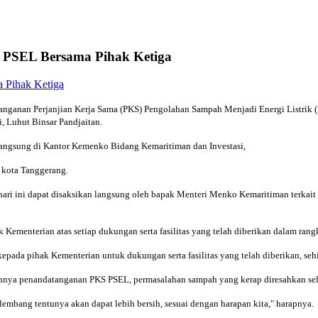
PSEL Bersama Pihak Ketiga
anganan Perjanjian Kerja Sama (PKS) Pengolahan Sampah Menjadi Energi Listrik 
, Luhut Binsar Pandjaitan.
langsung di Kantor Kemenko Bidang Kemaritiman dan Investasi,
h kota Tanggerang.
hari ini dapat disaksikan langsung oleh bapak Menteri Menko Kemaritiman terkai
Kementerian atas setiap dukungan serta fasilitas yang telah diberikan dalam rang
ada pihak Kementerian untuk dukungan serta fasilitas yang telah diberikan, seh
nya penandatanganan PKS PSEL, permasalahan sampah yang kerap diresahkan selam
bang tentunya akan dapat lebih bersih, sesuai dengan harapan kita," harapnya.