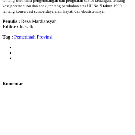
tentang Reformasi pengembangan dan penguatan sektor keuangan, tentang
kesejahteraan ibu dan anak, tentang perubahan atas UU No. 5 tahun 1990
tentang konservasi sumberdaya alam hayati dan ekosistemnya.
Penulis :
Reza Mardiansyah
Editor :
Inesalk
Tag :
Pemerintah Provinsi
Komentar