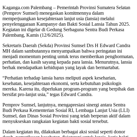
Kaganga.com Palembang – Pemerintah Provinsi Sumatera Selatan
(Pemprov Sumsel) menegaskan komitmennya dalam
memperjuangkan kesejahteraan lanjut usia (lansia) melalui
penyelenggaraan Kampanye dan Bakti Sosial Lansia Tahun 2025.
Kegiatan ini digelar di Gedung Serbaguna Sentra Budi Perkasa
Palembang, Kamis (12/6/2025).
Sekretaris Daerah (Sekda) Provinsi Sumsel Drs H Edward Candra
MH dalam sambutannya menyampaikan bahwa peringatan ini
menjadi momentum penting untuk terus memberikan penghormatan,
perhatian, dan kasih sayang kepada para lansia. Menurutnya, lansia
berhak mendapatkan kehidupan yang layak dan bermartabat.
“Perhatian terhadap lansia harus meliputi aspek keseharian,
kesehatan, kesejahteraan ekonomi, serta kebutuhan psikologis
mereka. Karena itu, diperlukan program-program yang berpihak dan
bersifat pro-lanjut usia,” tegas Edward Candra.
Pemprov Sumsel, lanjutnya, mengapresiasi sinergi antara Sentra
Budi Perkasa Kementerian Sosial RI, Lembaga Lanjut Usia (LLI)
Sumsel, dan Dinas Sosial Provinsi yang telah berperan aktif dalam
menyukseskan rangkaian kegiatan bakti sosial tersebut.
Dalam kegiatan itu, dilakukan berbagai aksi sosial seperti donor