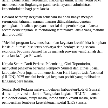
darah, pemeriksaan kesehatan, fisioterapi untuk lansia, kerja bakti
membersihkan lingkungan panti, serta layanan administrasi
kependudukan bagi para lansia.
Edward berharap kegiatan semacam ini tidak hanya menjadi
seremonial tahunan, namun mampu ditindaklanjuti dengan
peningkatan kualitas pelayanan sosial dan pemberdayaan lansia
secara berkelanjutan. Ia mendorong terciptanya lansia yang mandiri
dan produktif.
“Melalui program kewirausahaan dan kegiatan kreatif, kita harapkan
lansia di Sumsel bisa terus berkarya dan berdaya saing secara
ekonomi. Provinsi Sumsel harus menjadi provinsi yang ramah dan
cinta lansia,” ujar Edward.
Kepala Sentra Budi Perkasa Palembang, Gini Toponindro,
menyebut pihaknya bersama Pemprov Sumsel dan Dinas Sosial
kabupaten/kota juga turut memeriahkan Hari Lanjut Usia Nasional
(HLUN) 2025 melalui berbagai kegiatan positif yang melibatkan
langsung para lansia.
Sentra Budi Perkasa melayani delapan kabupaten/kota di Sumsel
dan satu provinsi di Jambi. Rangkaian kegiatan HLUN ini antara
lain donor darah, terapi lansia, lomba video kreatif lansia, serta
pembersihan lembaga kesejahteraan sosial (LKS) lansia.