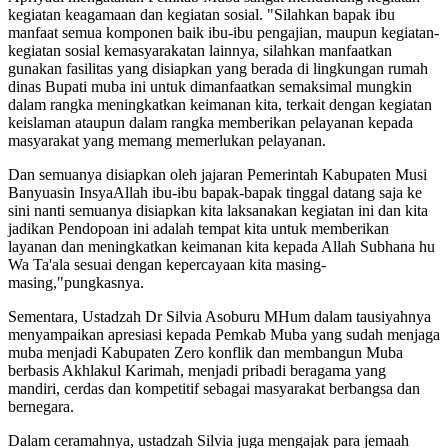
kegiatan keagamaan dan kegiatan sosial. "Silahkan bapak ibu
manfaat semua komponen baik ibu-ibu pengajian, maupun kegiatan-
kegiatan sosial kemasyarakatan lainnya, silahkan manfaatkan
gunakan fasilitas yang disiapkan yang berada di lingkungan rumah
dinas Bupati muba ini untuk dimanfaatkan semaksimal mungkin
dalam rangka meningkatkan keimanan kita, terkait dengan kegiatan
keislaman ataupun dalam rangka memberikan pelayanan kepada
masyarakat yang memang memerlukan pelayanan.
Dan semuanya disiapkan oleh jajaran Pemerintah Kabupaten Musi
Banyuasin InsyaAllah ibu-ibu bapak-bapak tinggal datang saja ke
sini nanti semuanya disiapkan kita laksanakan kegiatan ini dan kita
jadikan Pendopoan ini adalah tempat kita untuk memberikan
layanan dan meningkatkan keimanan kita kepada Allah Subhana hu
Wa Ta'ala sesuai dengan kepercayaan kita masing-
masing,"pungkasnya.
Sementara, Ustadzah Dr Silvia Asoburu MHum dalam tausiyahnya
menyampaikan apresiasi kepada Pemkab Muba yang sudah menjaga
muba menjadi Kabupaten Zero konflik dan membangun Muba
berbasis Akhlakul Karimah, menjadi pribadi beragama yang
mandiri, cerdas dan kompetitif sebagai masyarakat berbangsa dan
bernegara.
Dalam ceramahnya, ustadzah Silvia juga mengajak para jemaah