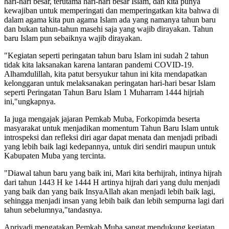
hari-hari besar, terutama hari-hari besar Islam, dan kita punya
kewajiban untuk memperingati dan memperingatkan kita bahwa di
dalam agama kita pun agama Islam ada yang namanya tahun baru
dan bukan tahun-tahun masehi saja yang wajib dirayakan. Tahun
baru Islam pun sebaiknya wajib dirayakan.
"Kegiatan seperti peringatan tahun baru Islam ini sudah 2 tahun
tidak kita laksanakan karena lantaran pandemi COVID-19.
Alhamdulillah, kita patut bersyukur tahun ini kita mendapatkan
kelonggaran untuk melaksanakan peringatan hari-hari besar Islam
seperti Peringatan Tahun Baru Islam 1 Muharram 1444 hijriah
ini,"ungkapnya.
Ia juga mengajak jajaran Pemkab Muba, Forkopimda beserta
masyarakat untuk menjadikan momentum Tahun Baru Islam untuk
introspeksi dan refleksi diri agar dapat menata dan menjadi pribadi
yang lebih baik lagi kedepannya, untuk diri sendiri maupun untuk
Kabupaten Muba yang tercinta.
"Diawal tahun baru yang baik ini, Mari kita berhijrah, intinya hijrah
dari tahun 1443 H ke 1444 H artinya hijrah dari yang dulu menjadi
yang baik dan yang baik InsyaAllah akan menjadi lebih baik lagi,
sehingga menjadi insan yang lebih baik dan lebih sempurna lagi dari
tahun sebelumnya,"tandasnya.
Apriyadi mengatakan Pemkab Muba sangat mendukung kegiatan