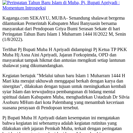
Kaganga.com SEKAYU, MUBA- Senandung shalawat bergema
dilantunkan Pemerintah Kabupaten Musi Banyuasin bersama
masyarakat dari Pendopoan Griya Bumi Serasan Sekate di hari
Peringatan Tahun Baru Islam 1 Muharram 1444 H/2022 M, Senin
(1/8/2022).
Terlihat Pj Bupati Muba H Apriyadi didampingi Pj Ketua TP PKK
Muba Hj Asna Aini Apriyadi, Jajaran Forkopimda, OPD dan
masyarakat tampak hikmat dan antusias mengikuti setiap lantunan
shalawat yang dikumandangkan.
Kegiatan bertajuk "Melalui tahun baru Islam 1 Muharram 1444 H
Mari kita merajut ukhuwah menggapai berkah dengan karya dan
sinergitas", dilakukan dengan tujuan untuk meningkatkan kembali
syiar Islam dan terwujudnya pembangunan di bidang mental
spiritual dalam Kabupaten Muba, menghadirkan Ustadzah Dr Silvia
Asoburu MHum dari kota Palembang yang menambah keceriaan
suasana perayaan di Pendopoan tersebut.
Pj Bupati Muba H Apriyadi dalam kesempatan ini mengatakan
bahwa kegiatan ini sebenarnya adalah kegiatan rutinitas yang
dilakukan oleh jajaran Pemkab Muba, terkait dengan peringatan